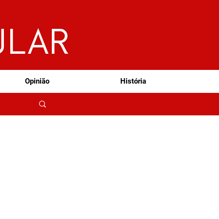
ULAR
Opinião
História