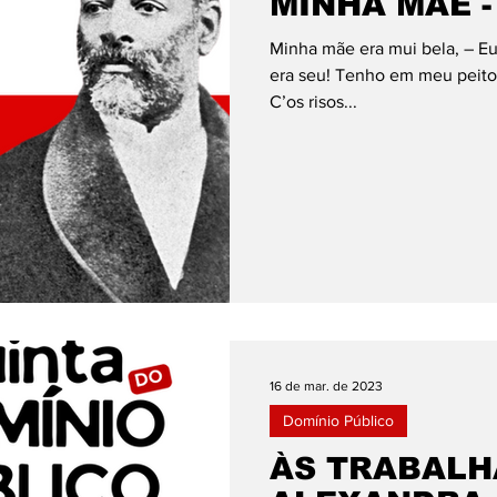
MINHA MÃE -
Minha mãe era mui bela, – E
era seu! Tenho em meu peito
C’os risos...
16 de mar. de 2023
Domínio Público
ÀS TRABALH