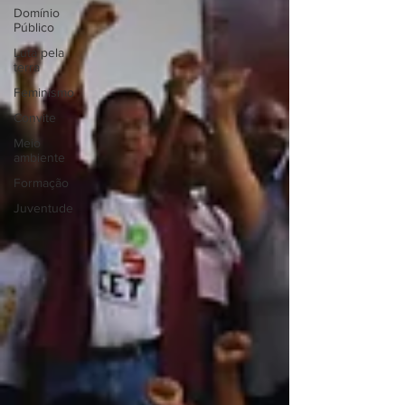
Domínio
Público
Luta pela
terra
Feminismo
Convite
Meio
ambiente
Formação
Juventude