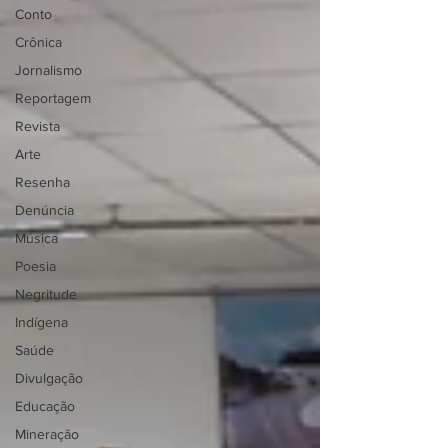
Conto
Crônica
Jornalismo
Reportagem
Revista
Arte
Resenha
Denúncia
Música
Poesia
Negritude
Indígena
Saúde
Divulgação
Educação
Mineração