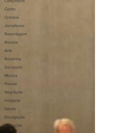
Conjuntura
Conto
Crônica
Jornalismo
Reportagem
Revista
Arte
Resenha
Denúncia
Música
Poesia
Negritude
Indígena
Saúde
Divulgação
Educação