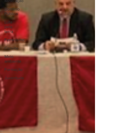
Mineração
Domínio
Público
Luta
pela
terra
Feminismo
Convite
Meio
ambiente
Formação
Juventude