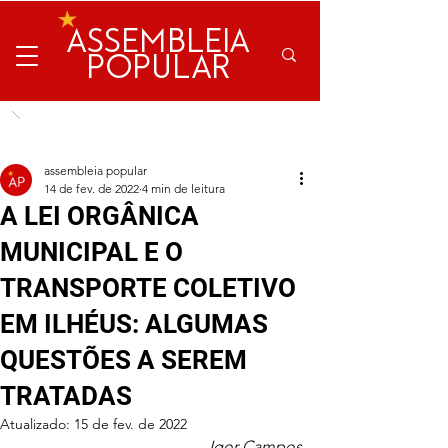
ASSEMBLEIA
POPULAR
assembleia popular
14 de fev. de 2022
4 min de leitura
A LEI ORGÂNICA
MUNICIPAL E O
TRANSPORTE COLETIVO
EM ILHÉUS: ALGUMAS
QUESTÕES A SEREM
TRATADAS
Atualizado:
15 de fev. de 2022
Igor Campos