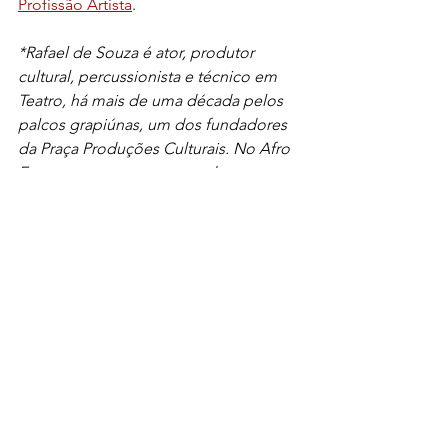
Profissão Artista
.
*Rafael de Souza é ator, produtor 
cultural, percussionista e técnico em 
Teatro, há mais de uma década pelos 
palcos grapiúnas, um dos fundadores 
da Praça Produções Culturais. No Afro 
Encantarte, atua como produtor, 
percussionista, ator e bailarino.
Negritude
Comentários