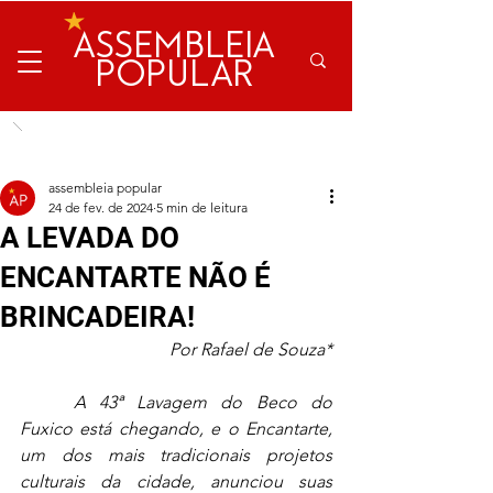
ASSEMBLEIA
POPULAR
assembleia popular
24 de fev. de 2024
5 min de leitura
A LEVADA DO
ENCANTARTE NÃO É
BRINCADEIRA!
Por Rafael de Souza*
A 43ª Lavagem do Beco do 
Fuxico está chegando, e o Encantarte, 
um dos mais tradicionais projetos 
culturais da cidade, anunciou suas 