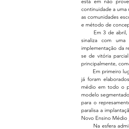
está em não prove
continuidade a uma 
as comunidades esco
e método de conce
	Em 3 de abril, quase vinte dias depois dos protestos que ganharam o país, o MEC 
sinaliza com uma 
implementação da re
se de vitória parci
principalmente, como
	Em primeiro lugar, os referenciais curriculares baseados nas novas diretrizes da reforma 
já foram elaborado
médio em todo o pa
modelo segmentado q
para o represament
paralisa a implanta
Novo Ensino Médio 
	Na esfera administrativa, a diferença entre prorrogação de prazo e revogação de ato 