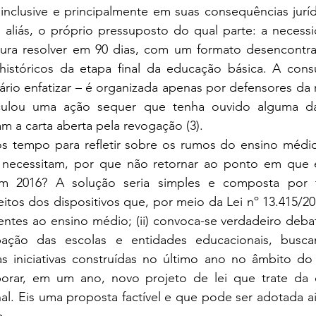
 inclusive e principalmente em suas consequências jurídic
z, aliás, o próprio pressuposto do qual parte: a neces
ura resolver em 90 dias, com um formato desencontra
históricos da etapa final da educação básica. A consul
ário enfatizar – é organizada apenas por defensores da r
culou uma ação sequer que tenha ouvido alguma da
m a carta aberta pela revogação (3).
 necessitam, por que não retornar ao ponto em que e
em 2016? A solução seria simples e composta por tr
tos dos dispositivos que, por meio da Lei nº 13.415/201
entes ao ensino médio; (ii) convoca-se verdadeiro deba
pação das escolas e entidades educacionais, busc
as iniciativas construídas no último ano no âmbito d
 elaborar, em um ano, novo projeto de lei que trate da
al. Eis uma proposta factível e que pode ser adotada a