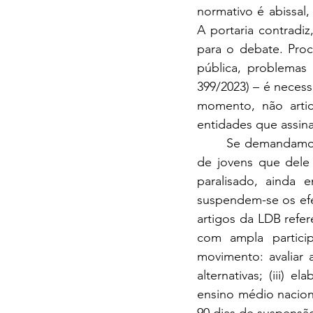
normativo é abissal,
A portaria contradi
para o debate. Proc
pública, problemas 
399/2023) – é necess
momento, não arti
entidades que assina
	Se demandamos tempo para refletir sobre os rumos do ensino médio e dos milhões 
de jovens que dele
paralisado, ainda 
suspendem-se os efei
artigos da LDB refer
com ampla partici
movimento: avaliar 
alternativas; (iii)
ensino médio nacion