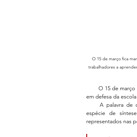
O 15 de março fica mar
trabalhadores a aprender
	O 15 de março de 2023 já está marcado como um dos dias de maior mobilização social 
em defesa da escola
	A palavra de ordem Revoga Já! ecoou em todos os estados do país como uma 
espécie de síntese
representados nas p