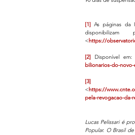
90 dias de suspensã
[1]
 As páginas da 
disponibilizam
<
https://observato
[2]
 Disponível em:
bilionarios-do-novo
[3]
 Di
<
https://www.cnte.o
pela-revogacao-da-r
Lucas Pelissari é p
Popular. O Brasil de