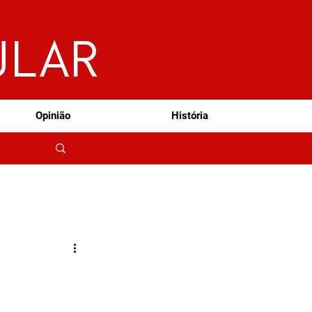
ULAR
Opinião
História