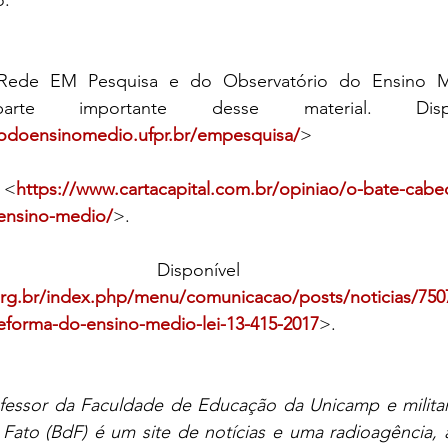
o.
Rede EM Pesquisa e do Observatório do Ensino M
 parte importante desse material. Disp
riodoensinomedio.ufpr.br/empesquisa/
>
 <
https://www.cartacapital.com.br/opiniao/o-bate-cabe
-ensino-medio/
>.
sponível e
rg.br/index.php/menu/comunicacao/posts/noticias/7507
eforma-do-ensino-medio-lei-13-415-2017
>.
rofessor da Faculdade de Educação da Unicamp e militan
 Fato (BdF) é um site de notícias e uma radioagência, 