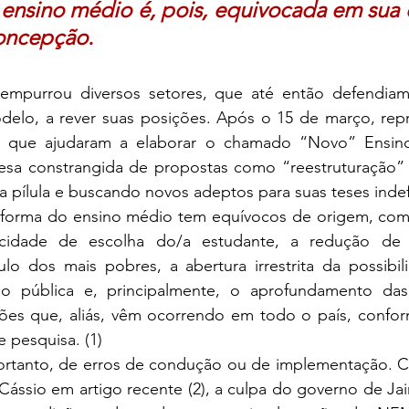
ensino médio é, pois, equivocada em sua e
oncepção.
delo, a rever suas posições. Após o 15 de março, repr
is que ajudaram a elaborar o chamado “Novo” Ensin
sa constrangida de propostas como “reestruturação” 
 pílula e buscando novos adeptos para suas teses indef
cidade de escolha do/a estudante, a redução de 
culo dos mais pobres, a abertura irrestrita da possibil
o pública e, principalmente, o aprofundamento das 
ções que, aliás, vêm ocorrendo em todo o país, conform
e pesquisa. (1)
ássio em artigo recente (2), a culpa do governo de Jai