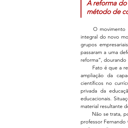
A reforma do 
método de c
	O movimento empurrou diversos setores, que até então defendiam a manutenção 
integral do novo mo
grupos empresaria
passaram a uma defe
reforma”, dourando a
	Fato é que a reforma do ensino médio tem equívocos de origem, como uma falaciosa 
ampliação da capa
científicos no currí
privada da educaçã
educacionais. Situa
material resultante d
	Não se trata, portanto, de erros de condução ou de implementação. Como mostrou o 
professor Fernando C