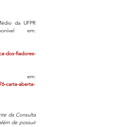
édio da UFPR 
onível em: 
ca-dos-fiadores-
m: 
6-carta-aberta-
te da Consulta 
além de possuir 