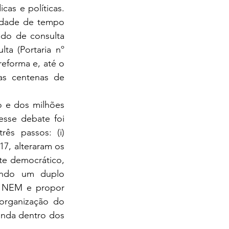
as e políticas. 
sidade de tempo 
do de consulta 
ta (Portaria nº 
eforma e, até o 
s centenas de 
sse debate foi 
ês passos: (i) 
7, alteraram os 
te democrático, 
ando um duplo 
o NEM e propor 
 organização do 
inda dentro dos 