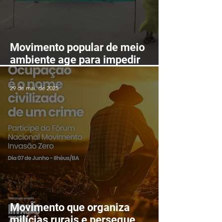
Movimento popular de meio
ambiente age para impedir
mineração nas serras de
Itarantim
29 de mai. de 2025
Movimento que organiza
milícias rurais e persegue