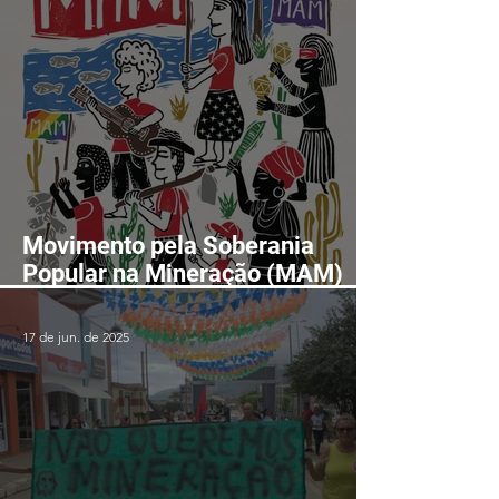
Movimento pela Soberania
Popular na Mineração (MAM)
realizará II Encontro Nacional
em Fortaleza-CE entre os dias
17 de jun. de 2025
24 e 28 de agosto