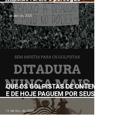
lutadores populares realizará
Fórum Nacional em Ilhéus em
1 de abr. de 2025
junho
QUE OS GOLPISTAS DE ONTEM
E DE HOJE PAGUEM POR SEUS
CRIMES!
11 de fev. de 2025