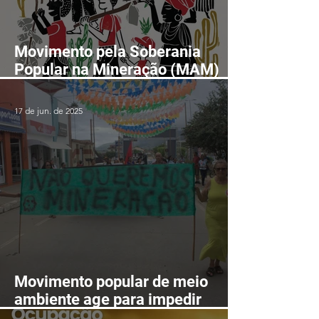
Movimento pela Soberania
Popular na Mineração (MAM)
realizará II Encontro Nacional
em Fortaleza-CE entre os dias
17 de jun. de 2025
24 e 28 de agosto
Movimento popular de meio
ambiente age para impedir
mineração nas serras de