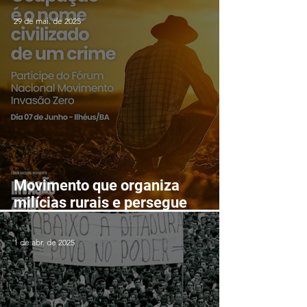
Itarantim
29 de mai. de 2025
Movimento que organiza
milícias rurais e persegue
lutadores populares realizará
Fórum Nacional em Ilhéus em
1 de abr. de 2025
junho