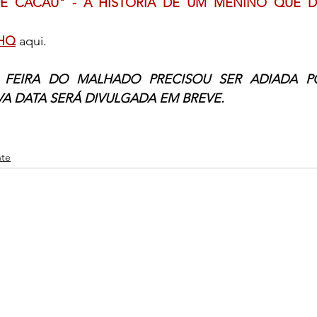
E CACAU" - A HISTÓRIA DE UM MENINO QUE D
 HQ
 aqui.
A FEIRA DO MALHADO PRECISOU SER ADIADA P
VA DATA SERÁ DIVULGADA EM BREVE.
nte