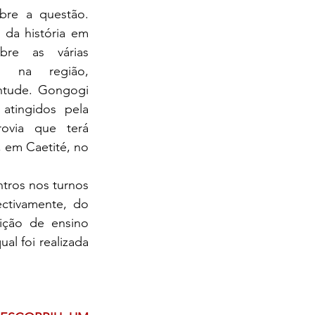
bre a questão. 
 da história em 
re as várias 
s na região, 
ntude. Gongogi 
tingidos pela 
ovia que terá 
 em Caetité, no 
tivamente, do 
ição de ensino 
l foi realizada 