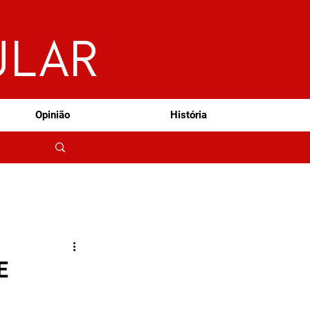
ULAR
Opinião
História
E