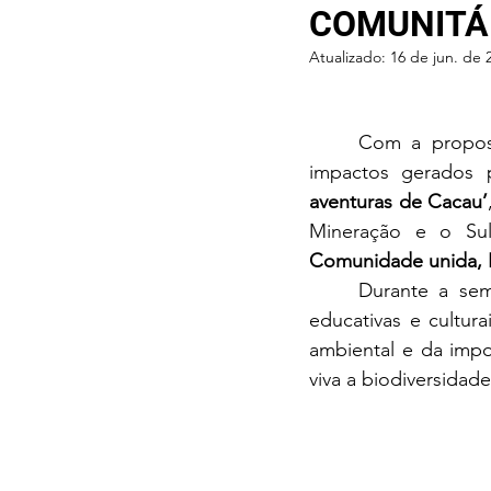
COMUNITÁR
Atualizado:
16 de jun. de 
	Com a proposta de debater a conjuntura ambiental no Sul da Bahia e os vários 
impactos gerados p
aventuras de Cacau’
Mineração e o Sul
Comunidade unida, P
	Durante a semana do meio ambiente, as organizações participaram de atividades 
educativas e cultur
ambiental e da impo
viva a biodiversidade