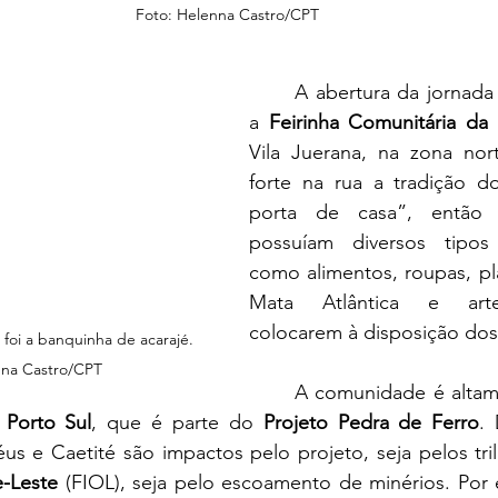
Foto: Helenna Castro/CPT
	A abertura da jornada se deu durante 
a 
Feirinha Comunitária da
Vila Juerana, na zona nort
forte na rua a tradição d
porta de casa”, então 
possuíam diversos tipos
como alimentos, roupas, pla
Mata Atlântica e arte
colocarem à disposição dos 
 foi a banquinha de acarajé. 
nna Castro/CPT
	A comunidade é altamente impactada 
 
Porto Sul
, que é parte do 
Projeto Pedra de Ferro
. 
éus e Caetité são impactos pelo projeto, seja pelos tri
-Leste 
(FIOL), seja pelo escoamento de minérios. Por e