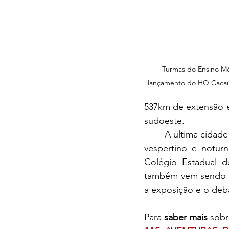
Turmas do Ensino M
lançamento do HQ Cacau
537km de extensão e 
sudoeste.
	A última cidade visitada pela jornada foi Uruçuca. No dia 7, houve encontros nos turnos 
vespertino e notur
Colégio Estadual de
também vem sendo im
a exposição e o deb
Para 
saber mais
 sobr