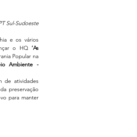
PT Sul-Sudoeste
lançar o HQ 
‘As 
ania Popular na 
io Ambiente - 
da preservação 
vo para manter 