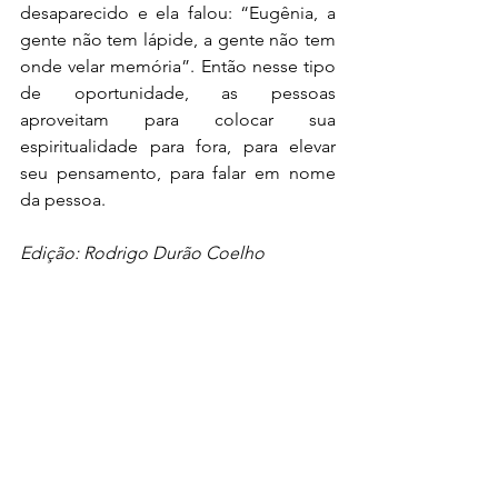
desaparecido e ela falou: “Eugênia, a 
gente não tem lápide, a gente não tem 
onde velar memória”. Então nesse tipo 
de oportunidade, as pessoas 
aproveitam para colocar sua 
espiritualidade para fora, para elevar 
seu pensamento, para falar em nome 
da pessoa.
Edição: Rodrigo Durão Coelho
Publicação original: 
Ideia de 
'ditabranda' contribuiu para apologia à 
ditadura hoje, diz Eugênia Gonzaga
O Brasil de Fato (BdF) é um site de 
notícias e uma radioagência, além de 
possuir jornais regionais no Rio de 
Janeiro, em Minas Gerais, em São 