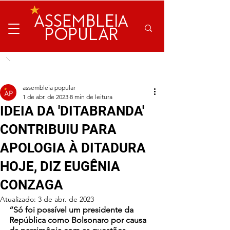
ASSEMBLEIA
POPULAR
assembleia popular
1 de abr. de 2023
8 min de leitura
IDEIA DA 'DITABRANDA'
CONTRIBUIU PARA
APOLOGIA À DITADURA
HOJE, DIZ EUGÊNIA
CONZAGA
Atualizado:
3 de abr. de 2023
“Só foi possível um presidente da 
República como Bolsonaro por causa 