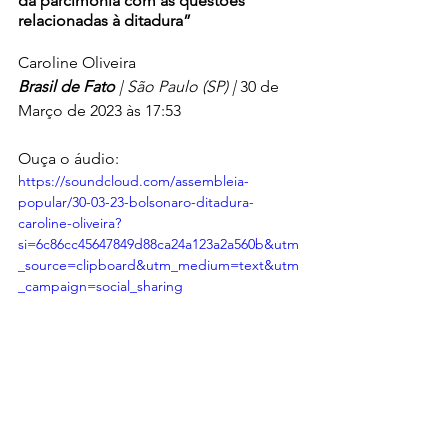
da parcimônia com as questões 
relacionadas à ditadura”
Caroline Oliveira
Brasil de Fato
 | São Paulo (SP) | 
30 de 
Março de 2023 às 17:53
Ouça o áudio:
https://soundcloud.com/assembleia-
popular/30-03-23-bolsonaro-ditadura-
caroline-oliveira?
si=6c86cc45647849d88ca24a123a2a560b&utm
_source=clipboard&utm_medium=text&utm
_campaign=social_sharing