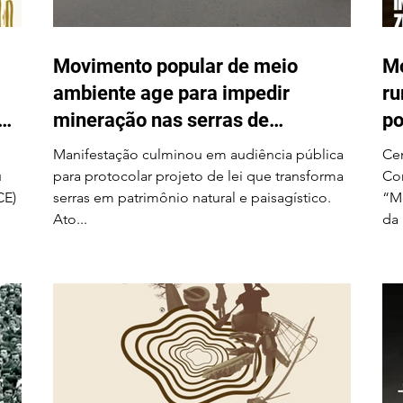
Movimento popular de meio
Mo
ambiente age para impedir
ru
em
mineração nas serras de
po
Itarantim
Na
Manifestação culminou em audiência pública
Cen
u
para protocolar projeto de lei que transforma
Com
CE)
serras em patrimônio natural e paisagístico.
“Mo
Ato...
da 