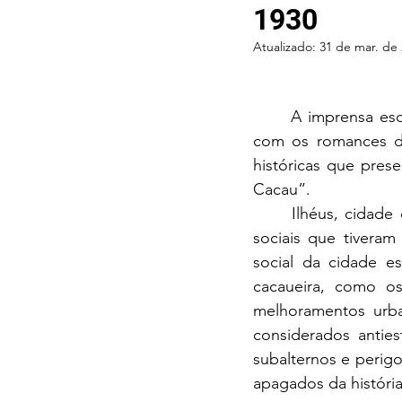
1930
Atualizado:
31 de mar. de
	A imprensa escrita que circulou em Ilhéus nas décadas de 1920 e 1930, em conjunto 
com os romances da
históricas que pres
Cacau”.
	Ilhéus, cidade do litoral sulbaiano, foi alvo de diferentes narrativas e representações 
sociais que tivera
social da cidade es
cacaueira, como os
melhoramentos urba
considerados anties
subalternos e perig
apagados da história