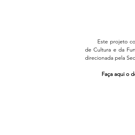
	Este projeto contou com o apoio financeiro do Estado da Bahia através da Secretaria 
de Cultura e da Fun
direcionada pela Sec
Faça aqui o d