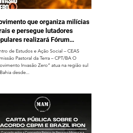
vimento que organiza milícias
rais e persegue lutadores
pulares realizará Fórum
cional em Ilhéus em junho
tro de Estudos e Ação Social – CEAS
issão Pastoral da Terra – CPT/BA O
vimento Invasão Zero” atua na região sul
Bahia desde...