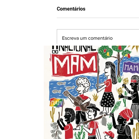
Comentários
Escreva um comentário
MINERAÇÃO E CONFLITO NO
ALTO SERTÃO DA BAHIA -
PARTE 1: O PROCESSO
HISTÓRICO DA MINERAÇÃO
NO ALTO SERTÃO