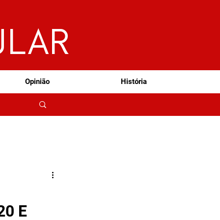
ULAR
Opinião
História
20 E