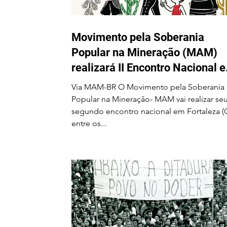
Movimento pela Soberania
Popular na Mineração (MAM)
realizará II Encontro Nacional 
Fortaleza-CE entre os dias 24 e
Via MAM-BR O Movimento pela Soberania
28 de agosto
Popular na Mineração- MAM vai realizar se
segundo encontro nacional em Fortaleza (
entre os...