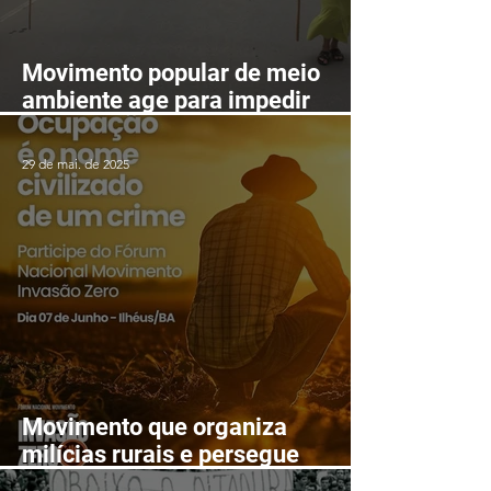
Movimento popular de meio
ambiente age para impedir
mineração nas serras de
Itarantim
29 de mai. de 2025
Movimento que organiza
milícias rurais e persegue
lutadores populares realizará