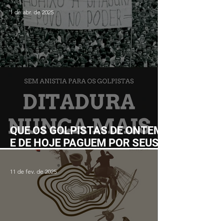
Fórum Nacional em Ilhéus em
1 de abr. de 2025
junho
QUE OS GOLPISTAS DE ONTEM
E DE HOJE PAGUEM POR SEUS
CRIMES!
11 de fev. de 2025