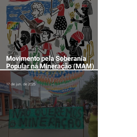
Movimento pela Soberania
Popular na Mineração (MAM)
realizará II Encontro Nacional
em Fortaleza-CE entre os dias
17 de jun. de 2025
24 e 28 de agosto