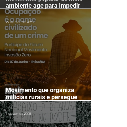
ambiente age para impedir
mineração nas serras de
Itarantim
29 de mai. de 2025
Movimento que organiza
milícias rurais e persegue
lutadores populares realizará
Fórum Nacional em Ilhéus em
1 de abr. de 2025
junho