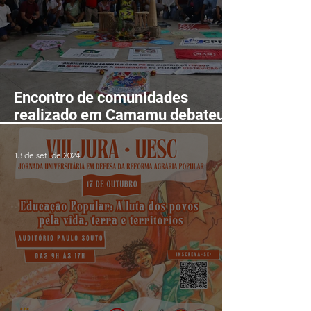
Encontro de comunidades
realizado em Camamu debateu
os impactos e desafios da
mineração para o território do
13 de set. de 2024
Baixo-Sul