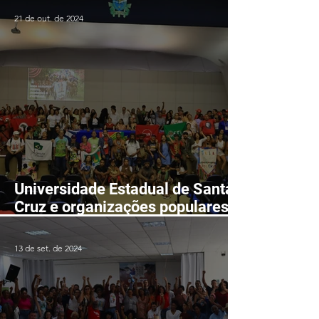
SOBRE O ACORDO CBPM E
21 de out. de 2024
BRAZIL IRON
Universidade Estadual de Santa
Cruz e organizações populares
realizaram 8ª Jornada
Universitária em Defesa da
13 de set. de 2024
Reforma Agrária Popular