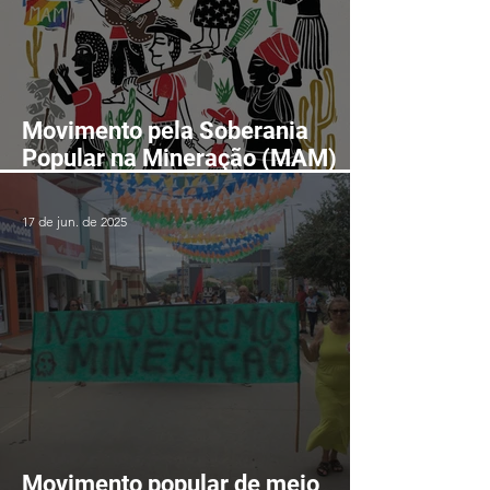
Movimento pela Soberania
Popular na Mineração (MAM)
realizará II Encontro Nacional
em Fortaleza-CE entre os dias
17 de jun. de 2025
24 e 28 de agosto
Movimento popular de meio