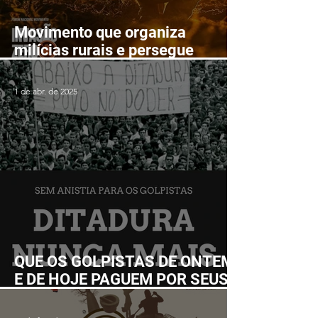
Movimento que organiza
milícias rurais e persegue
lutadores populares realizará
Fórum Nacional em Ilhéus em
1 de abr. de 2025
junho
QUE OS GOLPISTAS DE ONTEM
E DE HOJE PAGUEM POR SEUS
CRIMES!