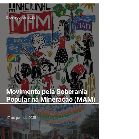
8 de ago. de 2025
Movimento pela Soberania
Popular na Mineração (MAM)
realizará II Encontro Nacional
em Fortaleza-CE entre os dias
17 de jun. de 2025
24 e 28 de agosto