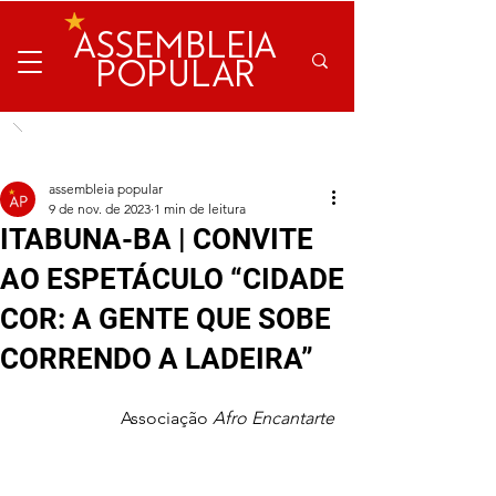
ASSEMBLEIA
POPULAR
assembleia popular
9 de nov. de 2023
1 min de leitura
ITABUNA-BA | CONVITE
AO ESPETÁCULO “CIDADE
COR: A GENTE QUE SOBE
CORRENDO A LADEIRA”
Associação 
Afro Encantarte