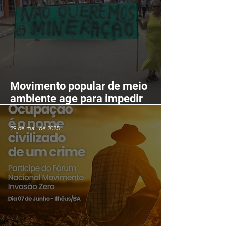
Movimento popular de meio
ambiente age para impedir
mineração nas serras de
Itarantim
29 de mai. de 2025