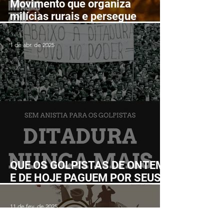
Movimento que organiza
milícias rurais e persegue
lutadores populares realizará
Fórum Nacional em Ilhéus em
1 de abr. de 2025
junho
QUE OS GOLPISTAS DE ONTEM
E DE HOJE PAGUEM POR SEUS
CRIMES!
11 de fev. de 2025