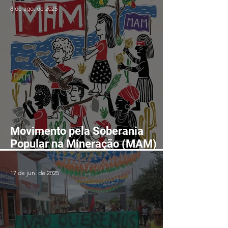
8 de ago. de 2025
Movimento pela Soberania
Popular na Mineração (MAM)
realizará II Encontro Nacional
em Fortaleza-CE entre os dias
17 de jun. de 2025
24 e 28 de agosto