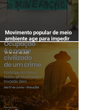
Movimento popular de meio
ambiente age para impedir
mineração nas serras de
Itarantim
29 de mai. de 2025