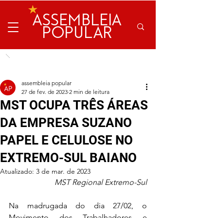
ASSEMBLEIA
POPULAR
assembleia popular
27 de fev. de 2023
2 min de leitura
MST OCUPA TRÊS ÁREAS
DA EMPRESA SUZANO
PAPEL E CELULOSE NO
EXTREMO-SUL BAIANO
Atualizado:
3 de mar. de 2023
MST Regional Extremo-Sul
Na madrugada do dia 27/02, o 
Movimento dos Trabalhadores e 