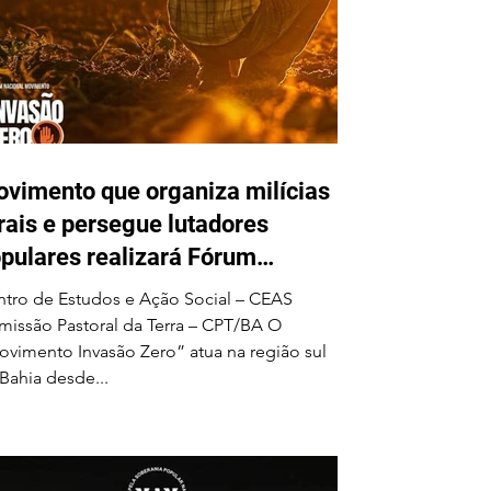
vimento que organiza milícias
rais e persegue lutadores
pulares realizará Fórum
cional em Ilhéus em junho
tro de Estudos e Ação Social – CEAS
issão Pastoral da Terra – CPT/BA O
vimento Invasão Zero” atua na região sul
Bahia desde...