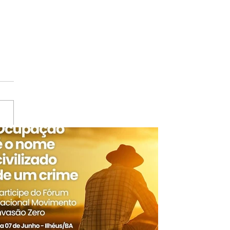
ITE | Seminário “A
ração – Impactos e
fios para o Território do
o Sul” será realizado nos
 04 e 05 de setembro em
amu