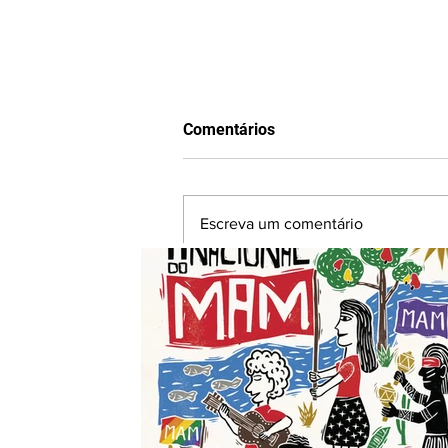
Comentários
Escreva um comentário
Movimento pela Soberania
Popular na Mineração (MAM)
realizará II Encontro Nacional
em Fortaleza-CE entre os
dias 24 e 28 de agosto