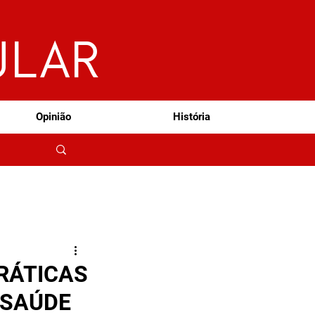
ULAR
Opinião
História
RÁTICAS
 SAÚDE