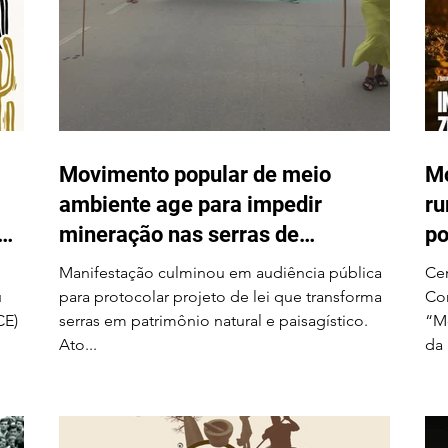
Movimento popular de meio
Mo
ambiente age para impedir
ru
em
mineração nas serras de
po
Itarantim
Na
Manifestação culminou em audiência pública
Cen
u
para protocolar projeto de lei que transforma
Com
CE)
serras em patrimônio natural e paisagístico.
“Mo
Ato...
da 