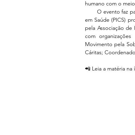
humano com o meio 
	O evento faz parte das atividades do Curso de Práticas Integrativas e Complementares 
em Saúde (PICS) pro
pela Associação de 
com organizações
Movimento pela Sobe
Cáritas; Coordenado
📲 Leia a matéria na 