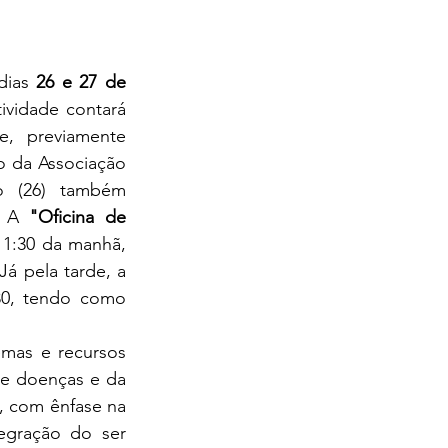
dias 
26 e 27 de 
vidade contará 
, previamente 
o da Associação 
 (26) também 
. A 
"Oficina de 
11:30 da manhã, 
tendo como facilitadora Mildaiza Soares, do Clube de Mães de Cordeiros. Já pela tarde, a 
30, tendo como 
e doenças e da 
, com ênfase na 
egração do ser 