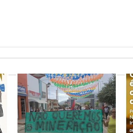
CONVITE | VIII Jornada
CONV
Universitária em Defesa da
Mine
Reforma Agrária Popular
Desa
(JURA) ocorrerá no dia 17 de
Baix
outubro na UESC
dias
Cam