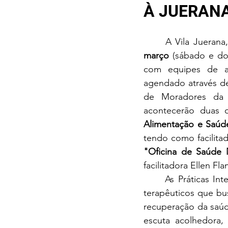
À JUERAN
	A Vila Juerana
março
 (sábado e do
com equipes de at
agendado através de
de Moradores da 
acontecerão duas o
Alimentação e Saúde
"Oficina de Saúde 
facilitadora Ellen F
	As Práticas Integrativas e Complementares em Saúde (PICS) são sistemas e recursos 
terapêuticos que bu
recuperação da saúd
escuta acolhedora,