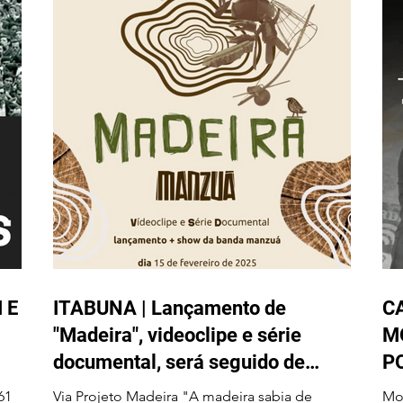
 E
ITABUNA | Lançamento de
C
"Madeira", videoclipe e série
M
documental, será seguido de
P
show da banda Manzuá no dia 15
S
61
Via Projeto Madeira "A madeira sabia de
Mo