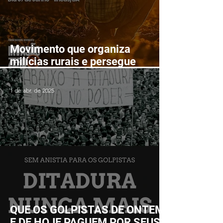
Movimento que organiza
milícias rurais e persegue
lutadores populares realizará
Fórum Nacional em Ilhéus em
1 de abr. de 2025
junho
QUE OS GOLPISTAS DE ONTEM
E DE HOJE PAGUEM POR SEUS