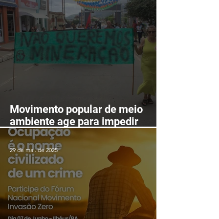
24 e 28 de agosto
Movimento popular de meio
ambiente age para impedir
mineração nas serras de
Itarantim
29 de mai. de 2025