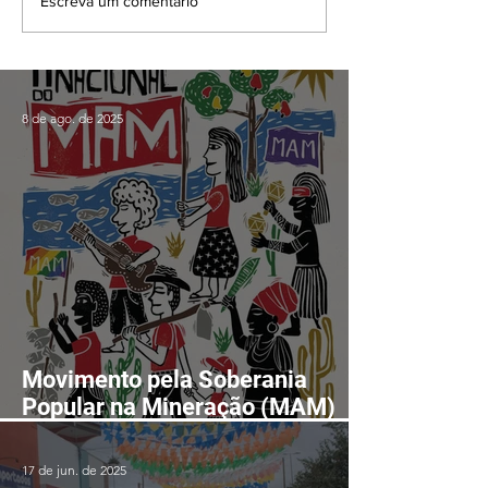
Escreva um comentário
8 de ago. de 2025
Movimento pela Soberania
Popular na Mineração (MAM)
realizará II Encontro Nacional
em Fortaleza-CE entre os dias
17 de jun. de 2025