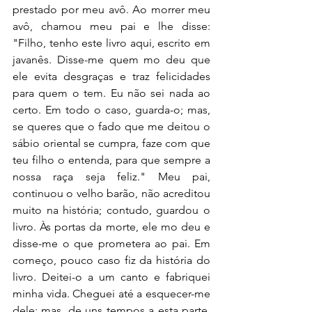
prestado por meu avô. Ao morrer meu 
avô, chamou meu pai e lhe disse: 
"Filho, tenho este livro aqui, escrito em 
javanês. Disse-me quem mo deu que 
ele evita desgraças e traz felicidades 
para quem o tem. Eu não sei nada ao 
certo. Em todo o caso, guarda-o; mas, 
se queres que o fado que me deitou o 
sábio oriental se cumpra, faze com que 
teu filho o entenda, para que sempre a 
nossa raça seja feliz." Meu pai, 
continuou o velho barão, não acreditou 
muito na história; contudo, guardou o 
livro. Às portas da morte, ele mo deu e 
disse-me o que prometera ao pai. Em 
começo, pouco caso fiz da história do 
livro. Deitei-o a um canto e fabriquei 
minha vida. Cheguei até a esquecer-me 
dele; mas, de uns tempos a esta parte, 