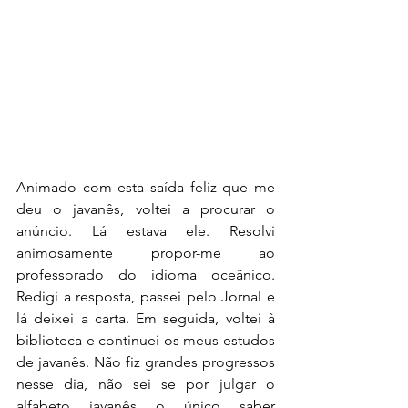
Animado com esta saída feliz que me 
deu o javanês, voltei a procurar o 
anúncio. Lá estava ele. Resolvi 
animosamente propor-me ao 
professorado do idioma oceânico. 
Redigi a resposta, passei pelo Jornal e 
lá deixei a carta. Em seguida, voltei à 
biblioteca e continuei os meus estudos 
de javanês. Não fiz grandes progressos 
nesse dia, não sei se por julgar o 
alfabeto javanês o único saber 