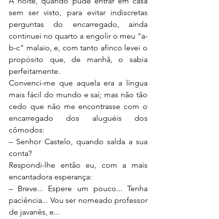
À noite, quando pude entrar em casa 
sem ser visto, para evitar indiscretas 
perguntas do encarregado, ainda 
continuei no quarto a engolir o meu "a-
b-c" malaio, e, com tanto afinco levei o 
propósito que, de manhã, o sabia 
perfeitamente.
Convenci-me que aquela era a língua 
mais fácil do mundo e saí; mas não tão 
cedo que não me encontrasse com o 
encarregado dos aluguéis dos 
cômodos:
– Senhor Castelo, quando salda a sua 
conta?
Respondi-lhe então eu, com a mais 
encantadora esperança:
– Breve... Espere um pouco... Tenha 
paciência... Vou ser nomeado professor 
de javanês, e...