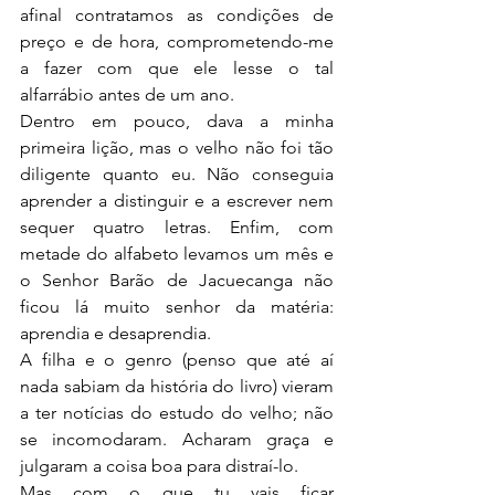
afinal contratamos as condições de 
preço e de hora, comprometendo-me 
a fazer com que ele lesse o tal 
alfarrábio antes de um ano.
Dentro em pouco, dava a minha 
primeira lição, mas o velho não foi tão 
diligente quanto eu. Não conseguia 
aprender a distinguir e a escrever nem 
sequer quatro letras. Enfim, com 
metade do alfabeto levamos um mês e 
o Senhor Barão de Jacuecanga não 
ficou lá muito senhor da matéria: 
aprendia e desaprendia.
A filha e o genro (penso que até aí 
nada sabiam da história do livro) vieram 
a ter notícias do estudo do velho; não 
se incomodaram. Acharam graça e 
julgaram a coisa boa para distraí-lo.
Mas com o que tu vais ficar 