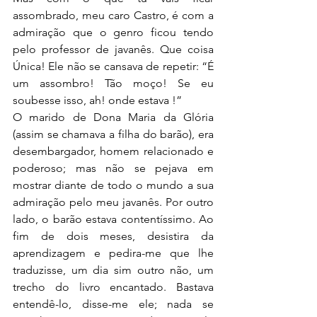
assombrado, meu caro Castro, é com a 
admiração que o genro ficou tendo 
pelo professor de javanês. Que coisa 
Única! Ele não se cansava de repetir: “É 
um assombro! Tão moço! Se eu 
soubesse isso, ah! onde estava !”
O marido de Dona Maria da Glória 
(assim se chamava a filha do barão), era 
desembargador, homem relacionado e 
poderoso; mas não se pejava em 
mostrar diante de todo o mundo a sua 
admiração pelo meu javanês. Por outro 
lado, o barão estava contentíssimo. Ao 
fim de dois meses, desistira da 
aprendizagem e pedira-me que lhe 
traduzisse, um dia sim outro não, um 
trecho do livro encantado. Bastava 
entendê-lo, disse-me ele; nada se 