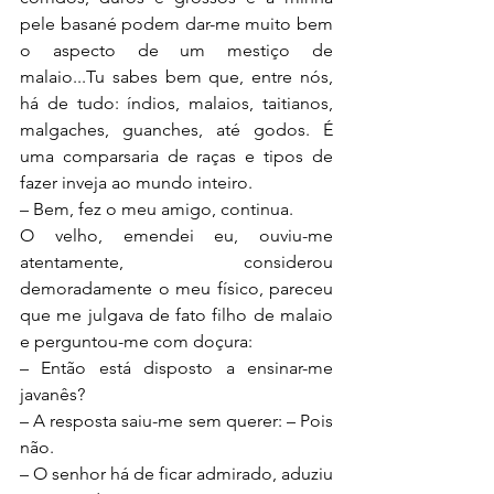
pele basané podem dar-me muito bem 
o aspecto de um mestiço de 
malaio...Tu sabes bem que, entre nós, 
há de tudo: índios, malaios, taitianos, 
malgaches, guanches, até godos. É 
uma comparsaria de raças e tipos de 
fazer inveja ao mundo inteiro.
– Bem, fez o meu amigo, continua.
O velho, emendei eu, ouviu-me 
atentamente, considerou 
demoradamente o meu físico, pareceu 
que me julgava de fato filho de malaio 
e perguntou-me com doçura:
– Então está disposto a ensinar-me 
javanês?
– A resposta saiu-me sem querer: – Pois 
não.
– O senhor há de ficar admirado, aduziu 