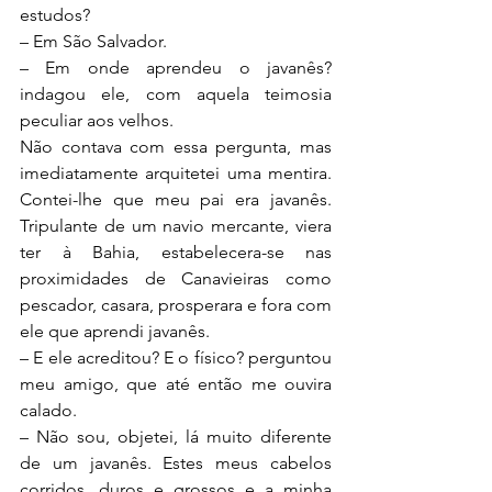
estudos?
– Em São Salvador.
– Em onde aprendeu o javanês? 
indagou ele, com aquela teimosia 
peculiar aos velhos.
Não contava com essa pergunta, mas 
imediatamente arquitetei uma mentira. 
Contei-lhe que meu pai era javanês. 
Tripulante de um navio mercante, viera 
ter à Bahia, estabelecera-se nas 
proximidades de Canavieiras como 
pescador, casara, prosperara e fora com 
ele que aprendi javanês.
– E ele acreditou? E o físico? perguntou 
meu amigo, que até então me ouvira 
calado.
– Não sou, objetei, lá muito diferente 
de um javanês. Estes meus cabelos 
corridos, duros e grossos e a minha 