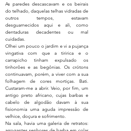
As paredes descascavam e os beirais 
do telhado, daquelas telhas vidradas de 
outros tempos, estavam 
desguarnecidos aqui e ali, como 
dentaduras decadentes ou mal 
cuidadas.
Olhei um pouco o jardim e vi a pujança 
vingativa com que a tiririca e o 
carrapicho tinham expulsado os 
tinhorões e as begônias. Os crótons 
continuavam, porém, a viver com a sua 
folhagem de cores mortiças. Bati. 
Custaram-me a abrir. Veio, por fim, um 
antigo preto africano, cujas barbas e 
cabelo de algodão davam à sua 
fisionomia uma aguda impressão de 
velhice, doçura e sofrimento.
Na sala, havia uma galeria de retratos: 
arrogantes senhores de barba em colar 