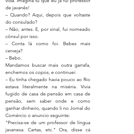
vida. Imagina tu que eu já fui professor 
de javanês!
– Quando? Aqui, depois que voltaste 
do consulado?
– Não; antes. E, por sinal, fui nomeado 
cônsul por isso.
– Conta lá como foi. Bebes mais 
cerveja?
– Bebo.
Mandamos buscar mais outra garrafa, 
enchemos os copos, e continuei:
– Eu tinha chegado havia pouco ao Rio 
estava literalmente na miséria. Vivia 
fugido de casa de pensão em casa de 
pensão, sem saber onde e como 
ganhar dinheiro, quando li no Jornal do 
Comércio o anuncio seguinte:
"Precisa-se de um professor de língua 
javanesa. Cartas, etc." Ora, disse cá 