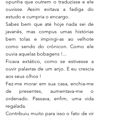
opunha que outrem o traduzisse e ele 
ouvisse. Assim evitava a fadiga do 
estudo e cumpria o encargo.
Sabes bem que até hoje nada sei de 
javanês, mas compus umas histórias 
bem tolas e impingi-as ao velhote 
como sendo do crônicon. Como ele 
ouvia aquelas bobagens !...
Ficava extático, como se estivesse a 
ouvir palavras de um anjo. E eu crescia 
aos seus olhos !
Fez-me morar em sua casa, enchia-me 
de presentes, aumentava-me o 
ordenado. Passava, enfim, uma vida 
regalada.
Contribuiu muito para isso o fato de vir 
ele a receber uma herança de um seu 
parente esquecido que vivia em 
Portugal. O bom velho atribuiu a cousa 