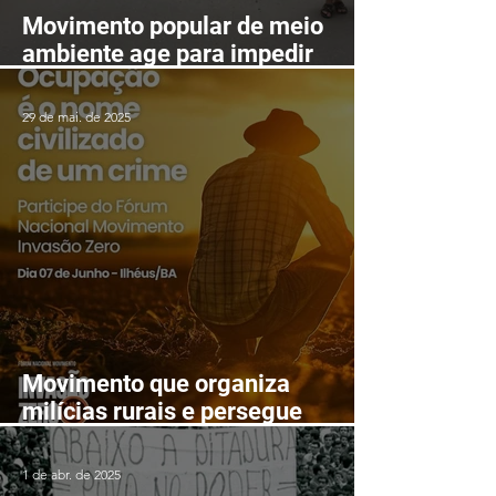
Movimento popular de meio
ambiente age para impedir
mineração nas serras de
Itarantim
29 de mai. de 2025
Movimento que organiza
milícias rurais e persegue
lutadores populares realizará
Fórum Nacional em Ilhéus em
1 de abr. de 2025
junho