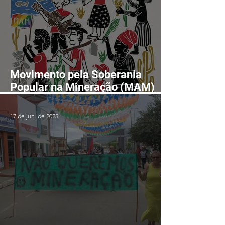
Movimento pela Soberania
Popular na Mineração (MAM)
realizará II Encontro Nacional
em Fortaleza-CE entre os dias
17 de jun. de 2025
24 e 28 de agosto