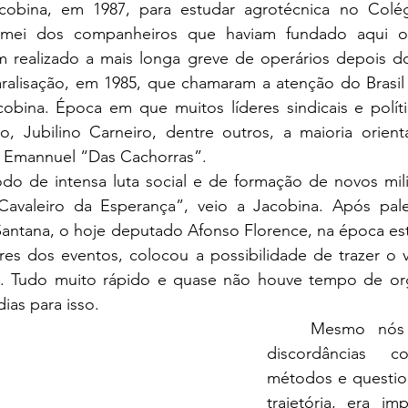
cobina, em 1987, para estudar agrotécnica no Colég
imei dos companheiros que haviam fundado aqui o 
 realizado a mais longa greve de operários depois do r
ralisação, em 1985, que chamaram a atenção do Brasil p
obina. Época em que muitos líderes sindicais e polític
 Jubilino Carneiro, dentre outros, a maioria orient
o Emannuel “Das Cachorras”.
odo de intensa luta social e de formação de novos mili
Cavaleiro da Esperança”, veio a Jacobina. Após pales
 Santana, o hoje deputado Afonso Florence, na época es
res dos eventos, colocou a possibilidade de trazer o v
. Tudo muito rápido e quase não houve tempo de orga
ias para isso.
Mesmo nós 
discordâncias 
métodos e questio
trajetória, era im