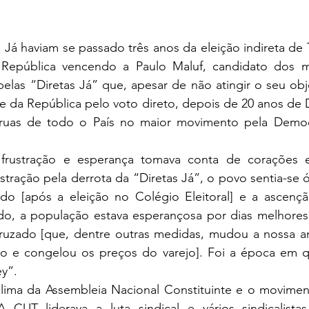
República vencendo a Paulo Maluf, candidato dos mil
elas “Diretas Já” que, apesar de não atingir o seu obje
e da República pelo voto direto, depois de 20 anos de Dit
 ruas de todo o País no maior movimento pela Democ
stração pela derrota da “Diretas Já”, o povo sentia-se ó
do [após a eleição no Colégio Eleitoral] e a ascençã
ado, a população estava esperançosa por dias melhores,
ruzado [que, dentre outras medidas, mudou a nossa a
do e congelou os preços do varejo]. Foi a época em q
ey”.
 CUT liderava a luta sindical e vários sindicalista