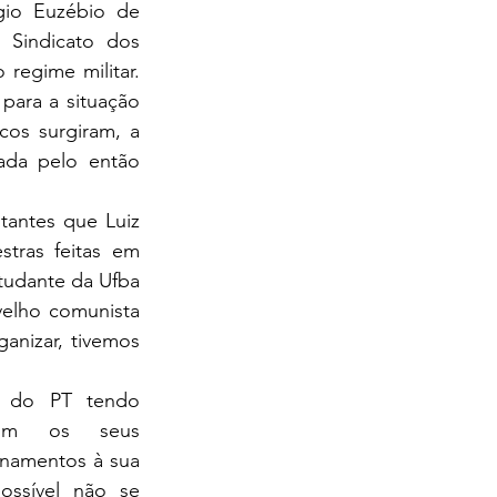
io Euzébio de 
Sindicato dos 
egime militar. 	
ara a situação 
os surgiram, a 
ada pelo então 
tantes que Luiz 
tras feitas em 
tudante da Ufba 
elho comunista 
nizar, tivemos 
do PT tendo 
com os seus 
namentos à sua 
possível não se 