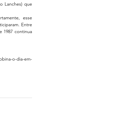
o Lanches) que 
tamente, esse 
ciparam. Entre 
 1987 continua 
obina-o-dia-em-