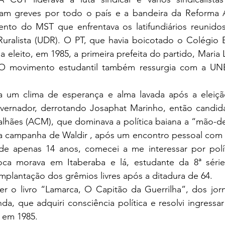
am greves por todo o país e a bandeira da Reforma A
nto do MST que enfrentava os latifundiários reunidos 
ralista (UDR). O PT, que havia boicotado o Colégio Ele
 eleito, em 1985, a primeira prefeita do partido, Maria 
 O movimento estudantil também ressurgia com a UNE
a um clima de esperança e alma lavada após a eleiçã
overnador, derrotando Josaphat Marinho, então candida
lhães (ACM), que dominava a política baiana a “mão-de-
 da campanha de Waldir , após um encontro pessoal com 
e apenas 14 anos, comecei a me interessar por polít
ca morava em Itaberaba e lá, estudante da 8ª série, 
 implantação dos grêmios livres após a ditadura de 64.
er o livro “Lamarca, O Capitão da Guerrilha”, dos jorna
a, que adquiri consciência política e resolvi ingressar
a em 1985.