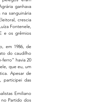
grária ganhava 
na sanguinária 
itoral, crescia 
Luíza Fontenele, 
 e os grêmios 
o, em 1986, de 
to do caudilho 
ferro” havia 20 
ele, que eu, um 
ica. Apesar de 
participei das 
listas Emiliano 
 no Partido dos 