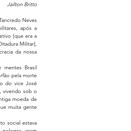
Jailton Britto
itares, após a 
tivo [que era a 
adura Militar], 
racia da nossa 
rfão pela morte 
o do vice José 
 vivendo sob o 
ntiga moeda de 
ue muita gente 
s pelegos eram 