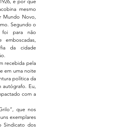
1926, e por que 
acobina mesmo 
r Mundo Novo, 
imo. Segundo o 
 foi para não 
e emboscadas, 
fia da cidade 
ão.
m recebida pela 
be em uma noite 
tura política da 
 autógrafo. Eu, 
mpactado com a 
Grilo”, que nos 
uns exemplares 
 Sindicato dos 