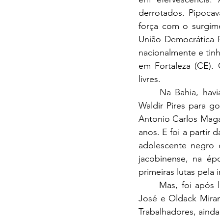
derrotados. Pipocav
força com o surgime
União Democrática Ru
nacionalmente e tinha
em Fortaleza (CE).
livres.
Na Bahia, havi
Waldir Pires para g
Antonio Carlos Maga
anos. E foi a partir
adolescente negro d
jacobinense, na épo
primeiras lutas pela
Mas, foi após l
José e Oldack Mirand
Trabalhadores, aind