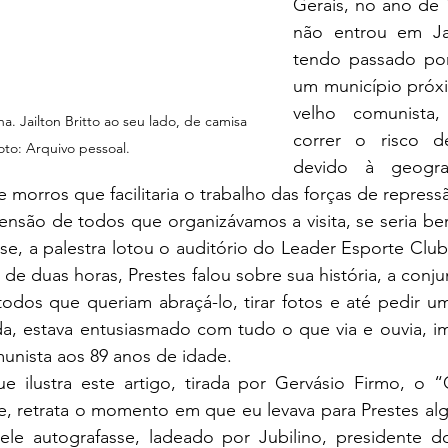
Gerais, no ano de 
não entrou em J
tendo passado po
um município próx
velho comunista,
na. Jailton Britto ao seu lado, de camisa 
correr o risco d
Foto: Arquivo pessoal.
devido à geogra
 morros que facilitaria o trabalho das forças de repress
nsão de todos que organizávamos a visita, se seria be
se, a palestra lotou o auditório do Leader Esporte Clu
e duas horas, Prestes falou sobre sua história, a conjun
odos que queriam abraçá-lo, tirar fotos e até pedir um
a, estava entusiasmado com tudo o que via e ouvia, i
unista aos 89 anos de idade.
ue ilustra este artigo, tirada por Gervásio Firmo, o “
, retrata o momento em que eu levava para Prestes alg
ele autografasse, ladeado por Jubilino, presidente do