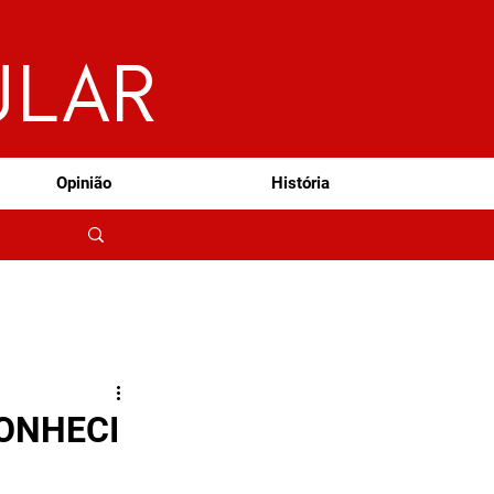
ULAR
Opinião
História
CONHECI