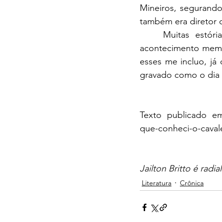
Mineiros, segurando
também era diretor d
Muitas estór
acontecimento memor
esses me incluo, já
gravado como o dia 
Texto publicado em
que-conheci-o-caval
Jailton Britto é radial
Literatura
Crônica