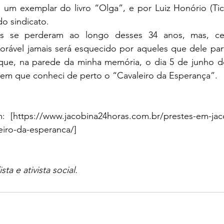
 um exemplar do livro “Olga”, e por Luiz Honório (Tic
o sindicato.
ias se perderam ao longo desses 34 anos, mas, cer
ável jamais será esquecido por aqueles que dele parti
 que, na parede da minha memória, o dia 5 de junho de
em que conheci de perto o “Cavaleiro da Esperança”.
: [
https://www.jacobina24horas.com.br/prestes-em-jac
eiro-da-esperanca/]
ista e ativista social.