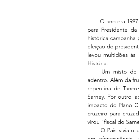
	O ano era 1987. Já haviam se passado três anos da eleição indireta de Tancredo Neves 
para Presidente da 
histórica campanha p
eleição do president
levou multidões às
História.
	Um misto de frustração e esperança tomava conta de corações e mentes Brasil 
adentro. Além da fru
repentina de Tancre
Sarney. Por outro l
impacto do Plano C
cruzeiro para cruza
virou “fiscal do Sarn
	O País vivia o clima da Assembleia Nacional Constituinte e o movimento social estava 
em efervescência. A