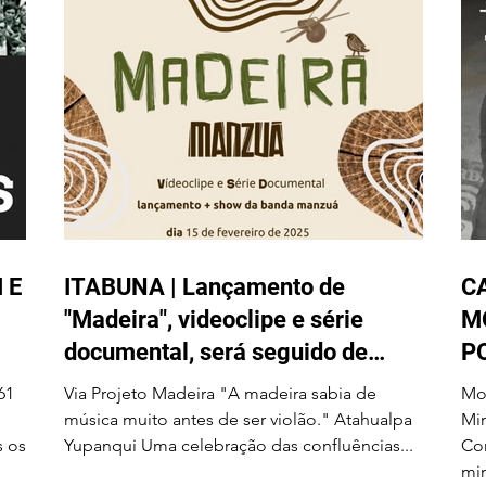
 E
ITABUNA | Lançamento de
C
"Madeira", videoclipe e série
M
documental, será seguido de
P
show da banda Manzuá no dia 15
S
61
Via Projeto Madeira "A madeira sabia de
Mo
de fevereiro no Centro de Cultura
B
música muito antes de ser violão." Atahualpa
Miner
s os
Yupanqui Uma celebração das confluências...
Com
Adonias Filho
min