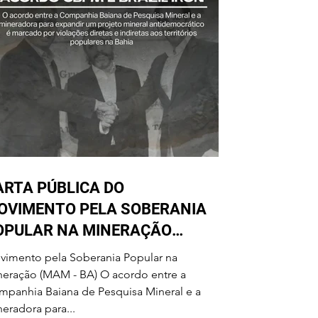
ARTA PÚBLICA DO
OVIMENTO PELA SOBERANIA
OPULAR NA MINERAÇÃO
OBRE O ACORDO CBPM E
vimento pela Soberania Popular na
RAZIL IRON
ação (MAM - BA) O acordo entre a
panhia Baiana de Pesquisa Mineral e a
eradora para...