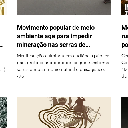
mineração nas serras de
luta
Itarantim
Fóru
em j
Movimento popular de meio
Mo
ambiente age para impedir
ru
em
mineração nas serras de
po
Itarantim
Na
Manifestação culminou em audiência pública
Cen
u
para protocolar projeto de lei que transforma
Com
CE)
serras em patrimônio natural e paisagístico.
“Mo
Ato...
da 