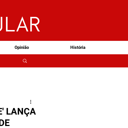
ULAR
Opinião
História
E' LANÇA
DE