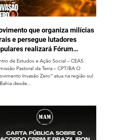
dores populares realizará
m Nacional em Ilhéus
unho
vimento que organiza milícias
rais e persegue lutadores
pulares realizará Fórum
cional em Ilhéus em junho
tro de Estudos e Ação Social – CEAS
issão Pastoral da Terra – CPT/BA O
vimento Invasão Zero” atua na região sul
Bahia desde...