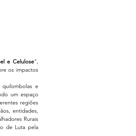
el e Celulose
", 
re os impactos 
 quilombolas e 
ndo um espaço 
erentes regiões 
os, entidades, 
lhadores Rurais 
 de Luta pela 