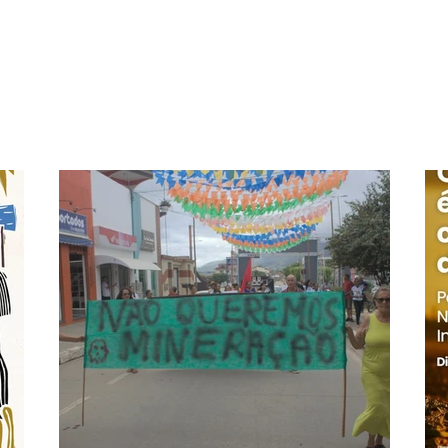
Movimento popular de meio
Movi
ambiente age para impedir
milí