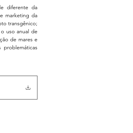
e marketing da 
o transgênico; 
a captação e uso de quantidades exacerbadas de água (um bem público); o uso anual de 
ção de mares e 
problemáticas 