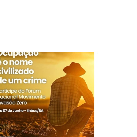
mento que organiza
cias rurais e persegue