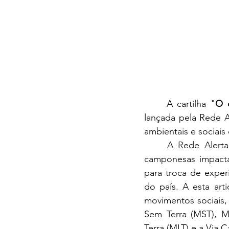
	A cartilha "
O 
lançada pela 
Rede A
ambientais e sociais
A Rede Alerta
camponesas impacta
para troca de experi
do país. A esta ar
movimentos sociais,
Sem Terra (MST), M
Terra (MLT) e a Via 