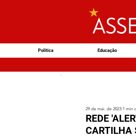
ASS
Política
Educação
29 de mai. de 2023
1 min d
REDE 'ALE
CARTILHA 