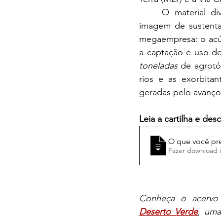
	O material divulgado demonstra dados que relevam uma realidade diferente da 
imagem de sustentab
megaempresa: o acúm
toneladas 
de agrotó
rios e as exorbita
geradas pelo avanço 
Leia a cartilha e de
O que você pre
Deserto Verde
,
 uma 