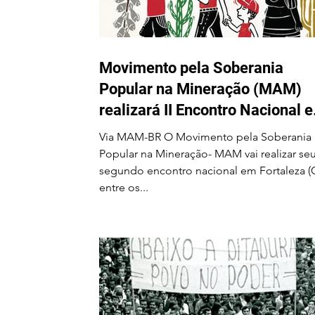
realizará II Encontro Nacional
em Fortaleza-CE entre os
dias 24 e 28 de agosto
Movimento pela Soberania
Popular na Mineração (MAM)
realizará II Encontro Nacional 
Fortaleza-CE entre os dias 24 e
Via MAM-BR O Movimento pela Soberania
28 de agosto
Popular na Mineração- MAM vai realizar se
segundo encontro nacional em Fortaleza (
entre os...