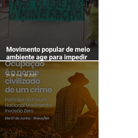
Movimento popular de meio
ambiente age para impedir
mineração nas serras de
Itarantim
29 de mai. de 2025