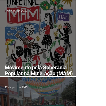
8 de ago. de 2025
Movimento pela Soberania
Popular na Mineração (MAM)
realizará II Encontro Nacional
em Fortaleza-CE entre os dias
17 de jun. de 2025
24 e 28 de agosto