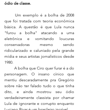
ódio de classe.
	Um exemplo é a bolha de 2008 
que foi tratada com teoria econômica 
básica. A questão é que Lula nunca 
"furou a bolha" atacando a urna 
eletrônica e vomitando loucuras 
conservadoras mesmo sendo 
ridicularizado e caluniado pela grande 
mídia e seus artistas jornalísticos desde 
1980.
	A bolha que Ciro quer furar é a do 
personagem. O insano cínico que 
mentiu descaradamente pra Gregório 
sobre não ter falado tudo o que tinha 
dito, e ainda mostrou seu ódio 
verdadeiramente classista por chamar 
Lula de ignorante e corrupto enquanto 
Luciano Bivar é um brasileiro incrível.