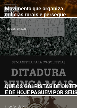
Movimento que organiza
milícias rurais e persegue
lutadores populares realizará
Fórum Nacional em Ilhéus em
1 de abr. de 2025
junho
QUE OS GOLPISTAS DE ONTEM
E DE HOJE PAGUEM POR SEUS
CRIMES!
11 de fev. de 2025