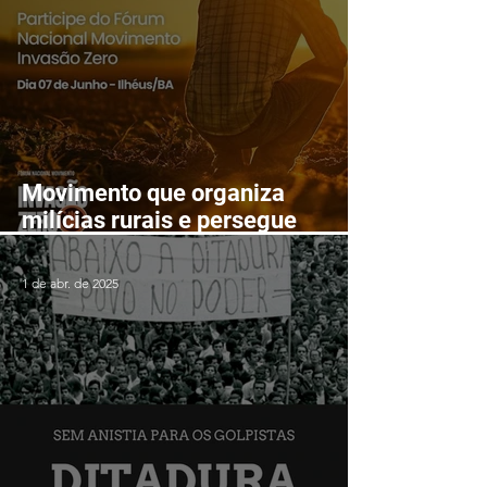
Movimento que organiza
milícias rurais e persegue
lutadores populares realizará
Fórum Nacional em Ilhéus em
1 de abr. de 2025
junho