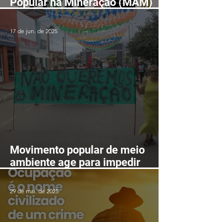
Popular na Mineração (MAM)
realizará II Encontro Nacional
em Fortaleza-CE entre os dias
17 de jun. de 2025
24 e 28 de agosto
Movimento popular de meio
ambiente age para impedir
mineração nas serras de
Itarantim
29 de mai. de 2025