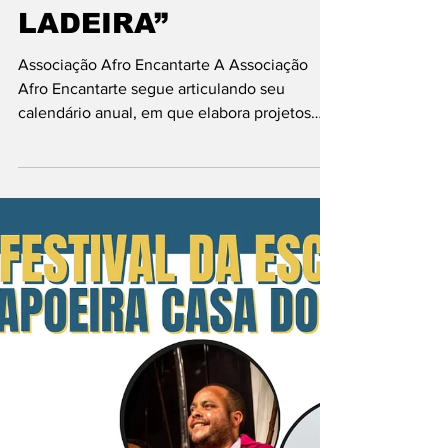
ITABUNA-BA |
CONVITE AO
ESPETÁCULO
“CIDADE COR: A
GENTE QUE SOBE
CORRENDO A
LADEIRA”
Associação Afro Encantarte A Associação
Afro Encantarte segue articulando seu
calendário anual, em que elabora projetos
socioculturais a...