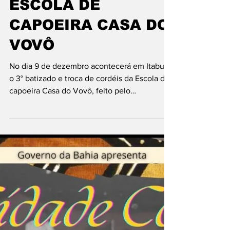
ITABUNA-BA |
CONVITE AO 3°
BATIZADO E TROCA
DE CORDEIS DA
ESCOLA DE
CAPOEIRA CASA DO
VOVÔ
No dia 9 de dezembro acontecerá em Itabuna
o 3° batizado e troca de cordéis da Escola de
capoeira Casa do Vovô, feito pelo
contramestre...