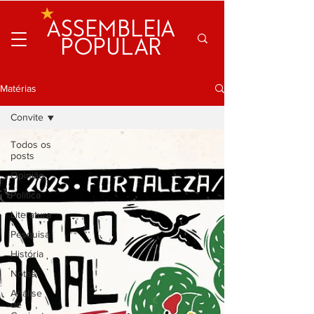
ASSEMBLEIA
POPULAR
Matérias
Convite
Todos os
posts
Opinião
Política
Literatura
Pesquisa
História
Notas
Análise
de