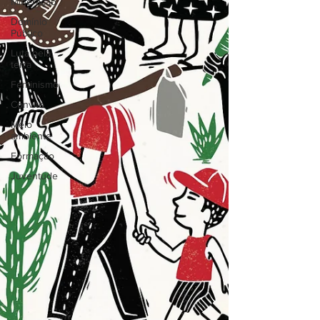
Mineração
Domínio
Público
Luta pela
terra
Feminismo
Convite
Meio
ambiente
Formação
Juventude