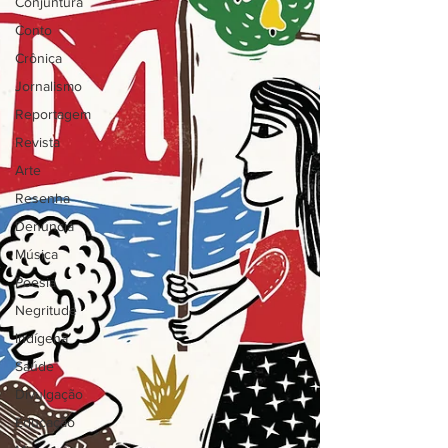
Conjuntura
Conto
Crônica
Jornalismo
Reportagem
Revista
Arte
Resenha
Denúncia
Música
Poesia
Negritude
Indígena
Saúde
Divulgação
Educação