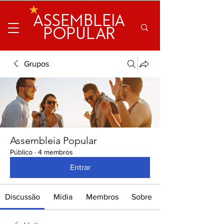
ASSEMBLEIA
POPULAR
Grupos
Assembleia Popular
Público
·
4 membros
Entrar
Discussão
Mídia
Membros
Sobre