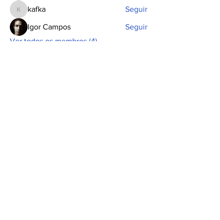
kafka
Seguir
kafka
Igor Campos
Seguir
Ver todos os membros (4)
INSCREVA-SE PARA RECEBER
NOSSA NEWSLETTER
A Assembleia Popular é um espaço colaborativo. As
opiniões aqui apresentadas são de inteira
responsabilidade de seus autores.