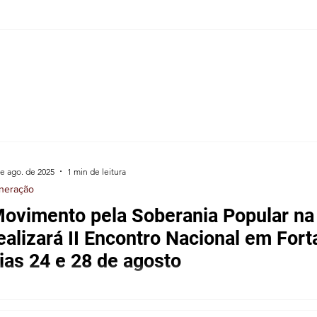
ST
EM
A
ULA
de ago. de 2025
1 min de leitura
neração
ovimento pela Soberania Popular n
US
ealizará II Encontro Nacional em Fort
ias 24 e 28 de agosto
 -
a MAM-BR O Movimento pela Soberania Popular na Mineração-
202
contro nacional em Fortaleza (CE) entre os...