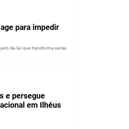
age para impedir
eto de lei que transforma serras
is e persegue
acional em Ilhéus
/BA O “Movimento