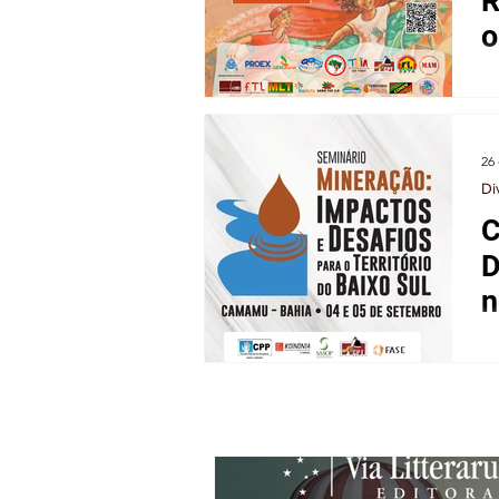
Reforma
o
CONVITE | Será realiz
26
Di
C
D
n
As
ex