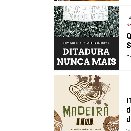
In
1 d
No
Q
S
Co
na
11 
I
d
d
Vi