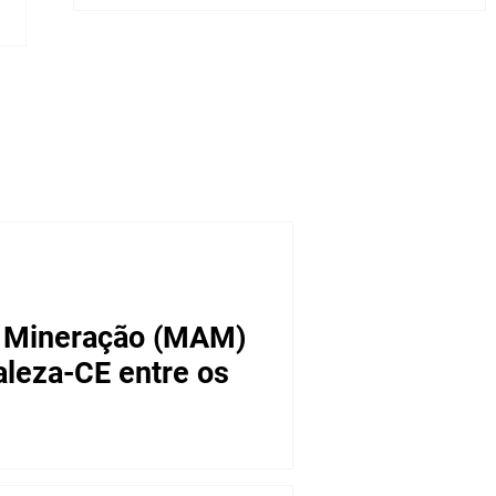
a Mineração (MAM)
aleza-CE entre os
 MAM vai realizar seu segundo