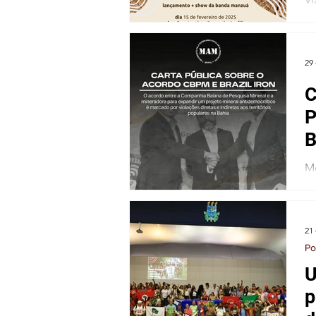
Um
29
C
P
B
Mov
de
21
Po
U
p