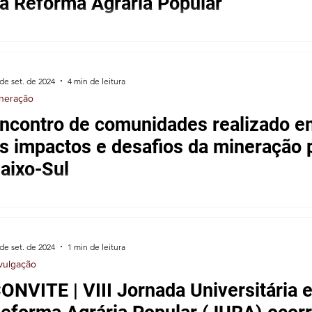
a Reforma Agrária Popular
ão da JURA No dia 17 de outubro de 2024 ocorreu a 8ª Jornada Universitária em Defesa
da Reforma Agrária Popular (JURA) na...
de set. de 2024
4 min de leitura
neração
ncontro de comunidades realizado 
s impactos e desafios da mineração pa
aixo-Sul
lenna Castro – CPT Sul-Sudoeste Durante os dias 04 e 05 de s
tre pescadores/as, marisqueiros/as,...
de set. de 2024
1 min de leitura
vulgação
ONVITE | VIII Jornada Universitária