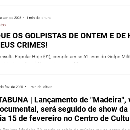
vasão Zero” atua na região sul da Bahia desde...
e abr. de 2025
1 min de leitura
tas
UE OS GOLPISTAS DE ONTEM E DE
EUS CRIMES!
nsulta Popular Hoje (01), completam-se 61 anos do Golpe Mil
 história do Brasil. Denunciamos os 21 anos...
de fev. de 2025
1 min de leitura
TABUNA | Lançamento de "Madeira", v
ocumental, será seguido de show da
ia 15 de fevereiro no Centro de Cultu
a Projeto Madeira "A madeira sabia de música muito antes de s