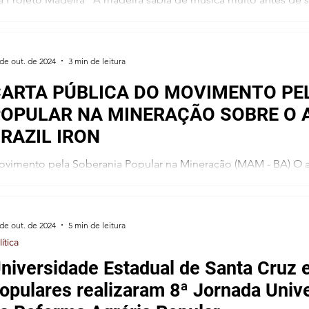
a celebração das confluências...
 de out. de 2024
3 min de leitura
ARTA PÚBLICA DO MOVIMENTO PE
OPULAR NA MINERAÇÃO SOBRE O 
RAZIL IRON
imento pela Soberania Popular na Mineração (MAM - BA) O acordo entre a Companhia Baiana
 Pesquisa Mineral e a mineradora para...
 de out. de 2024
5 min de leitura
lítica
niversidade Estadual de Santa Cruz 
opulares realizaram 8ª Jornada Univ