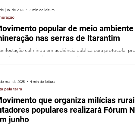
de jun. de 2025
3 min de leitura
neração
ovimento popular de meio ambiente 
ineração nas serras de Itarantim
nifestação culminou em audiência pública para protocolar proj
 patrimônio natural e paisagístico. Ato...
 de mai. de 2025
4 min de leitura
ta pela terra
ovimento que organiza milícias rura
utadores populares realizará Fórum N
m junho
ntro de Estudos e Ação Social – CEAS Comissão Pastoral da Terra – CPT