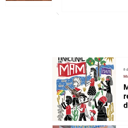
REVIST
REVIST
REVI
A DA
A DA
A DA
ASSEM
ASSEM
ASS
BLEIA
BLEIA
BLEI
POPULA
POPULA
POP
8 
R DE
R DE
R DE
Mi
M
ILHÉUS
ILHÉUS
ILHÉ
r
d
- Nº4
- Nº3 -
- Nº2
Vi
(EDIÇÃO
JUN/20
FEV/
en