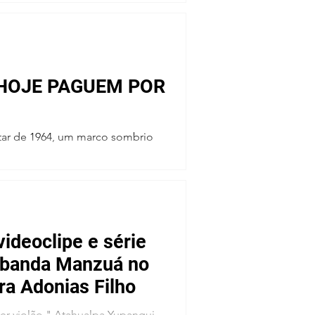
 HOJE PAGUEM POR
itar de 1964, um marco sombrio
ideoclipe e série
 banda Manzuá no
ra Adonias Filho
er violão." Atahualpa Yupanqui