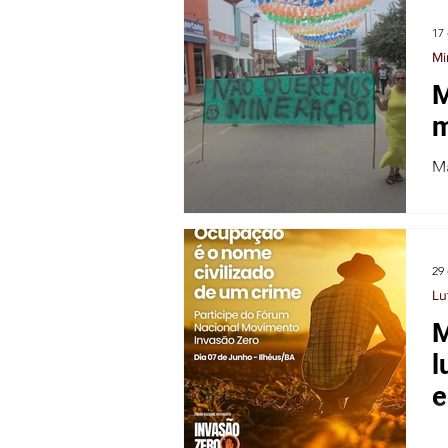
DE
22
2
17 
Mi
ANIVER
M
SÁRIO) -
m
JAN/20
Ma
em
23
29
Lu
M
l
e
Ce