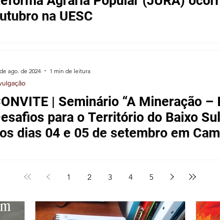
 Agrária Popular (JURA) ocorrerá no dia 17 de
utubro na UESC
ada, no dia 17 de outubro de 2024, a VIII Jornada Universitária em Defesa da
Reforma Agrária Popular (JURA) na...
 de ago. de 2024
1 min de leitura
vulgação
ONVITE | Seminário “A Mineração – 
esafios para o Território do Baixo Sul
os dias 04 e 05 de setembro em Ca
 comunidades tradicionais da Bahia, em especial as pesqueira
ploradas de forma desordenada, resultando em...
1
2
3
4
5