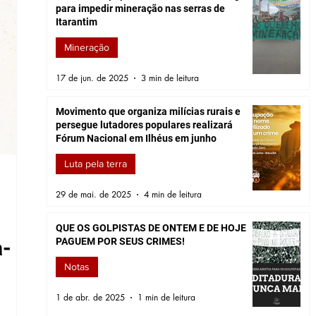
para impedir mineração nas serras de
Itarantim
Mineração
17 de jun. de 2025
3 min de leitura
Movimento que organiza milícias rurais e
persegue lutadores populares realizará
Fórum Nacional em Ilhéus em junho
Luta pela terra
17 de jun. de 2025
29 de mai. de 2025
4 min de leitura
Mineração
Movimento popular de meio am
QUE OS GOLPISTAS DE ONTEM E DE HOJE
PAGUEM POR SEUS CRIMES!
a-
impedir mineração nas serras d
Notas
1 de abr. de 2025
1 min de leitura