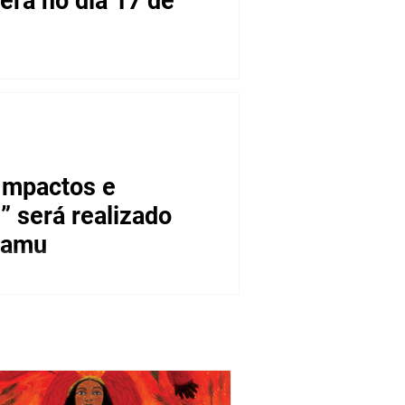
Impactos e
” será realizado
mamu
s e quilombolas, têm sido