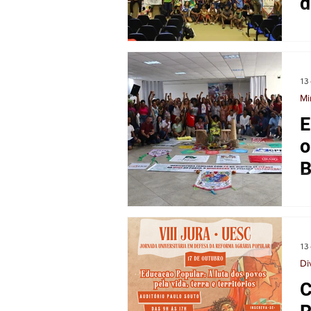
d
Organizaç
13 
Mi
E
o
B
He
en
13 
Di
C