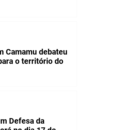
em Camamu debateu
ra o território do
etembro, cerca de cem pessoas,
 em Defesa da