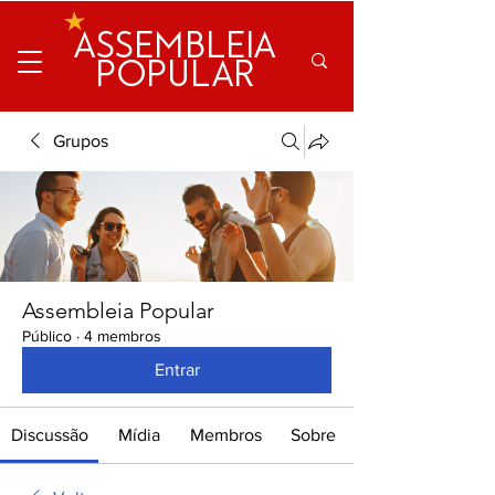
ASSEMBLEIA
POPULAR
Grupos
Assembleia Popular
Público
·
4 membros
Entrar
Discussão
Mídia
Membros
Sobre