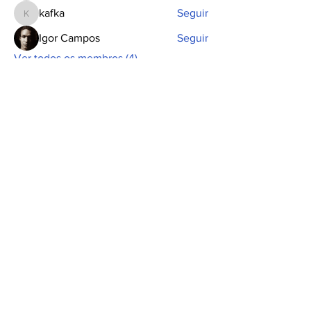
kafka
Seguir
kafka
Igor Campos
Seguir
Ver todos os membros (4)
INSCREVA-SE PARA RECEBER
NOSSA NEWSLETTER
A Assembleia Popular é um espaço colaborativo. As
opiniões aqui apresentadas são de inteira
responsabilidade de seus autores.