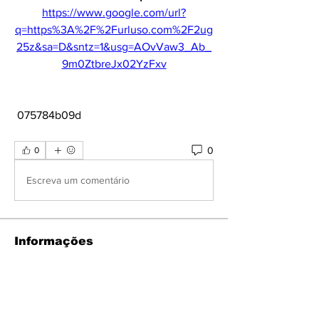
https://www.google.com/url?
q=https%3A%2F%2Furluso.com%2F2ug
25z&sa=D&sntz=1&usg=AOvVaw3_Ab_
9m0ZtbreJx02YzFxv
 075784b09d
0
0
Escreva um comentário
Informações
Bem-vindo ao grupo! Você pode se
conectar com outros membros
...
Leia Mais