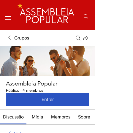
ASSEMBLEIA
POPULAR
Grupos
Assembleia Popular
Público
·
4 membros
Entrar
Discussão
Mídia
Membros
Sobre