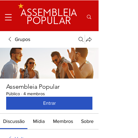
ASSEMBLEIA
POPULAR
Grupos
Assembleia Popular
Público
·
4 membros
Entrar
Discussão
Mídia
Membros
Sobre