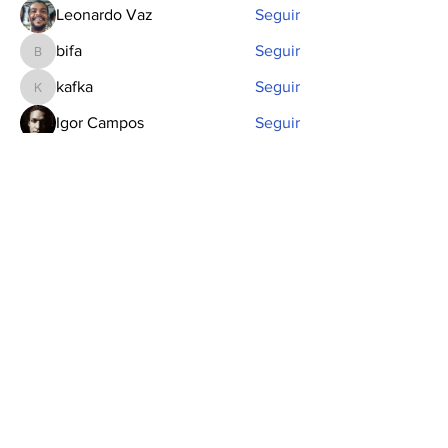
Leonardo Vaz
Seguir
bifa
Seguir
bifa
kafka
Seguir
kafka
Igor Campos
Seguir
Ver todos os membros (4)
INSCREVA-SE PARA RECEBER
NOSSA NEWSLETTER