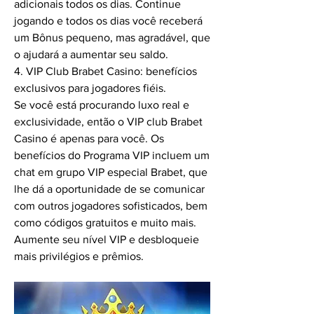
adicionais todos os dias. Continue 
jogando e todos os dias você receberá 
um Bônus pequeno, mas agradável, que 
o ajudará a aumentar seu saldo.
4. VIP Club Brabet Casino: benefícios 
exclusivos para jogadores fiéis.
Se você está procurando luxo real e 
exclusividade, então o VIP club Brabet 
Casino é apenas para você. Os 
benefícios do Programa VIP incluem um 
chat em grupo VIP especial Brabet, que 
lhe dá a oportunidade de se comunicar 
com outros jogadores sofisticados, bem 
como códigos gratuitos e muito mais. 
Aumente seu nível VIP e desbloqueie 
mais privilégios e prêmios.