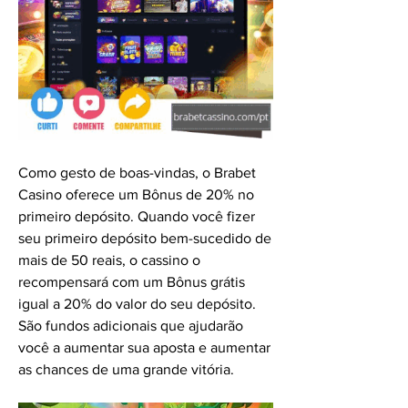
Como gesto de boas-vindas, o Brabet 
Casino oferece um Bônus de 20% no 
primeiro depósito. Quando você fizer 
seu primeiro depósito bem-sucedido de 
mais de 50 reais, o cassino o 
recompensará com um Bônus grátis 
igual a 20% do valor do seu depósito. 
São fundos adicionais que ajudarão 
você a aumentar sua aposta e aumentar 
as chances de uma grande vitória.