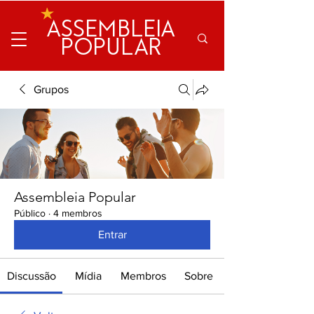
ASSEMBLEIA
POPULAR
Grupos
Assembleia Popular
Público
·
4 membros
Entrar
Discussão
Mídia
Membros
Sobre