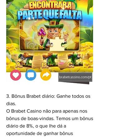
3. Bônus Brabet diário: Ganhe todos os 
dias.
O Brabet Casino não para apenas nos 
bônus de boas-vindas. Temos um bônus 
diário de 8%, o que lhe dá a 
oportunidade de ganhar bônus 