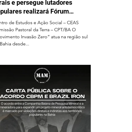
rais e persegue lutadores
pulares realizará Fórum
cional em Ilhéus em junho
tro de Estudos e Ação Social – CEAS
issão Pastoral da Terra – CPT/BA O
vimento Invasão Zero” atua na região sul
Bahia desde...