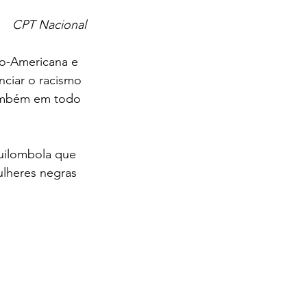
CPT Nacional
no-Americana e 
ciar o racismo 
também em todo 
uilombola que 
ulheres negras 