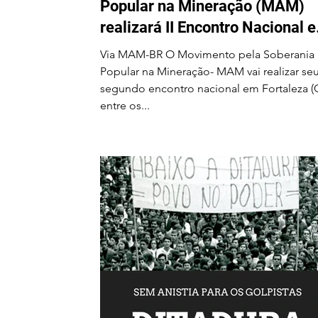
Popular na Mineração (MAM)
realizará II Encontro Nacional 
Fortaleza-CE entre os dias 24 e
Via MAM-BR O Movimento pela Soberania
28 de agosto
Popular na Mineração- MAM vai realizar se
segundo encontro nacional em Fortaleza (
entre os...