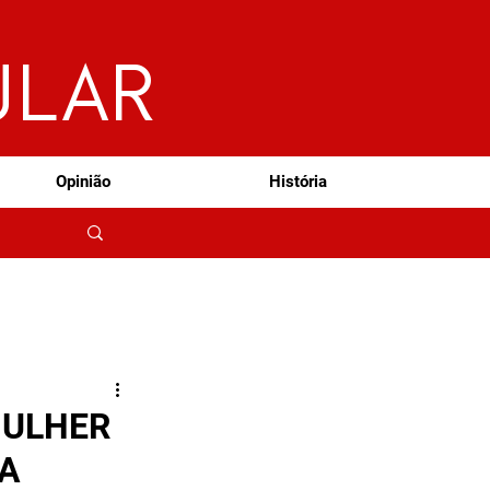
ULAR
Opinião
História
MULHER
HA