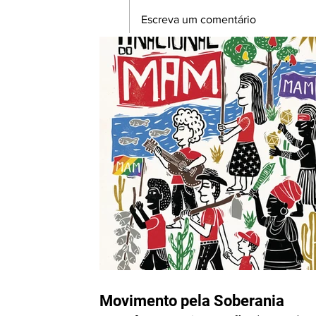
Escreva um comentário
“Venha ver, venha ver” |
Lançamento do EP 'Na Casa
do Vovô tem dendê'
acontecerá no dia 13 de
novembro no Centro de
Cultura Adonias Filho, em
Itabuna
Movimento pela Soberania