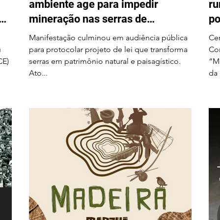
ambiente age para impedir
ru
em
mineração nas serras de
po
Itarantim
Na
Manifestação culminou em audiência pública
Cen
u
para protocolar projeto de lei que transforma
Com
CE)
serras em patrimônio natural e paisagístico.
“Mo
Ato...
da 