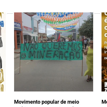
EDITORA VIA LITTERARUM E
A L
MOVIMENTO CULTURAL
NÃO 
ALVORECER ABREM
INSCRIÇÕES PARA O EDITAL
ANTOLOGIA POÉTICA:
PÉTALAS E LÂMINAS
Movimento popular de meio
Mo