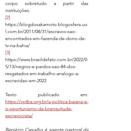
corpo sobretudo a partir das 
instituições.
[2]
https://blogdosakamoto.blogosfera.uo
l.com.br/2011/08/31/escravos-sao-
encontrados-em-fazenda-de-dono-de-
tv-na-bahia/
[3]
https://www.brasildefato.com.br/2022/0
5/13/negros-e-pardos-sao-84-dos-
resgatados-em-trabalho-analogo-a-
escravidao-em-2022
Texto publicado em: 
https://cptba.org.br/a-politica-baiana-e-
o-oportunismo-da-branquitude-
escravocrata/
Beniézio Carvalho é agente pastoral da 