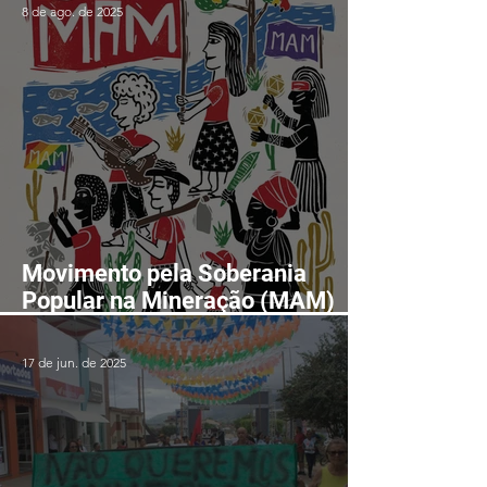
8 de ago. de 2025
Movimento pela Soberania
Popular na Mineração (MAM)
realizará II Encontro Nacional
em Fortaleza-CE entre os dias
17 de jun. de 2025
24 e 28 de agosto