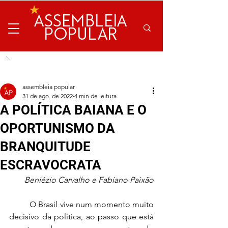
ASSEMBLEIA
POPULAR
assembleia popular
31 de ago. de 2022
4 min de leitura
A POLÍTICA BAIANA E O
OPORTUNISMO DA
BRANQUITUDE
ESCRAVOCRATA
Beniézio Carvalho e Fabiano Paixão
	O Brasil vive num momento muito 
decisivo da política, ao passo que está 