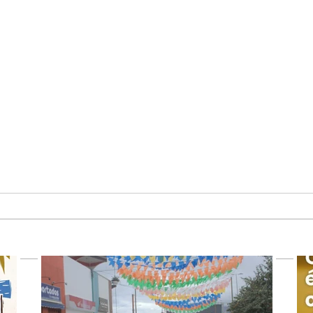
Universidade Estadual de
JUS
Santa Cruz e organizações
BAH
populares realizaram 8ª
IND