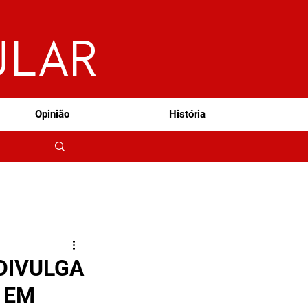
ULAR
Opinião
História
DIVULGA
 EM