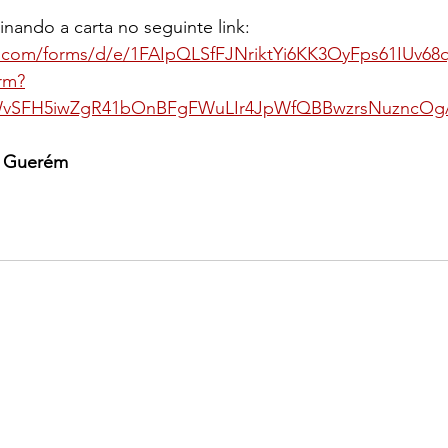
inando a carta no seguinte link: 
e.com/forms/d/e/1FAIpQLSfFJNriktYi6KK3OyFps61IUv
rm?
gWvSFH5iwZgR41bOnBFgFWuLIr4JpWfQBBwzrsNuzncOgA
é Guerém