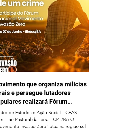
vimento que organiza milícias
rais e persegue lutadores
pulares realizará Fórum
cional em Ilhéus em junho
tro de Estudos e Ação Social – CEAS
issão Pastoral da Terra – CPT/BA O
vimento Invasão Zero” atua na região sul