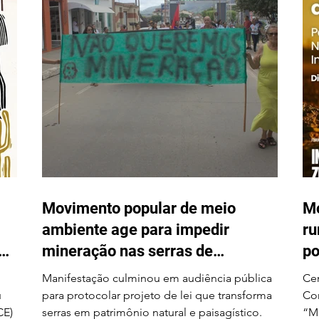
Jornada Universitária em
Defesa da Reforma Agrária
Popular
Movimento popular de meio
Mo
ambiente age para impedir
ru
em
mineração nas serras de
po
Itarantim
Na
Manifestação culminou em audiência pública
Cen
u
para protocolar projeto de lei que transforma
Com
CE)
serras em patrimônio natural e paisagístico.
“Mo