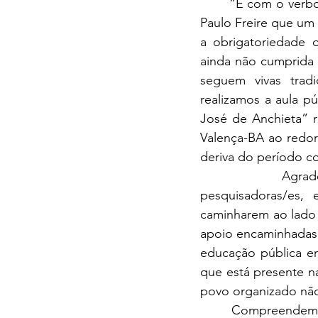
	“É com o verbo “esperançar” conforme nos ensinou o patrono da educação brasileira 
Paulo Freire que um 
a obrigatoriedade do
ainda não cumprida 
seguem vivas tradi
realizamos a aula p
José de Anchieta” r
Valença-BA ao redor
deriva do período col
		Agradecemos à comunidade, organizações sociais, educadoras/es, 
pesquisadoras/es, 
caminharem ao lado 
apoio encaminhadas 
educação pública em
que está presente n
povo organizado não
	Compreendemos que quando uma pessoa é arrancada do seu lugar de vida para 