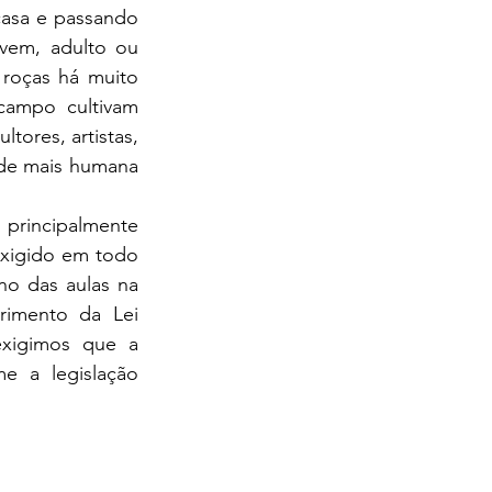
asa e passando 
vem, adulto ou 
roças há muito 
ampo cultivam 
ores, artistas, 
ade mais humana 
exigido em todo 
no das aulas na 
imento da Lei 
xigimos que a 
e a legislação 