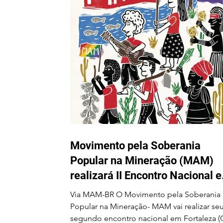
Fórum Nacional em Ilhéus
em junho
Movimento pela Soberania
Popular na Mineração (MAM)
realizará II Encontro Nacional 
Fortaleza-CE entre os dias 24 e
Via MAM-BR O Movimento pela Soberania
28 de agosto
Popular na Mineração- MAM vai realizar se
segundo encontro nacional em Fortaleza (