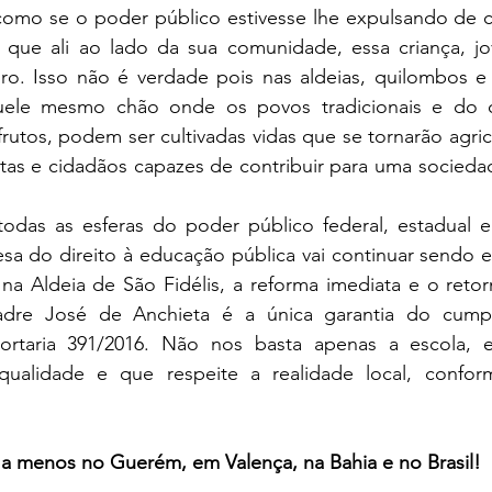
 como se o poder público estivesse lhe expulsando de c
que ali ao lado da sua comunidade, essa criança, jo
uro. Isso não é verdade pois nas aldeias, quilombos e 
uele mesmo chão onde os povos tradicionais e do c
utos, podem ser cultivadas vidas que se tornarão agricult
tistas e cidadãos capazes de contribuir para uma socied
esa do direito à educação pública vai continuar sendo 
na Aldeia de São Fidélis, a reforma imediata e o retor
adre José de Anchieta é a única garantia do cumpr
ortaria 391/2016. Não nos basta apenas a escola, e
ualidade e que respeite a realidade local, conform
a menos no Guerém, em Valença, na Bahia e no Brasil!