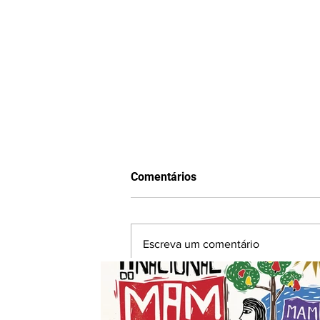
Comentários
Escreva um comentário
Movimento que organiza
milícias rurais e persegue
lutadores populares realizará