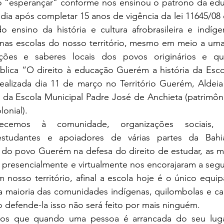
dia após completar 15 anos de vigência da lei 11645/08 
 ensino da história e cultura afrobrasileira e indígen
nas escolas do nosso território, mesmo em meio a uma
ções e saberes locais dos povos originários e qui
ública “O direito à educação Guerém a história da Esco
ealizada dia 11 de março no Território Guerém, Aldeia 
 da Escola Municipal Padre José de Anchieta (patrimôni
onial).
estudantes e apoiadores de várias partes da Bahia
do povo Guerém na defesa do direito de estudar, as ma
presencialmente e virtualmente nos encorajaram a segui
 nosso território, afinal a escola hoje é o único equi
a maioria das comunidades indígenas, quilombolas e ca
 defende-la isso não será feito por mais ninguém.