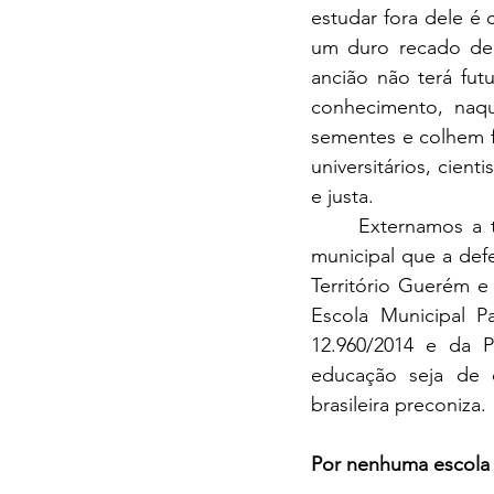
estudar fora dele é
um duro recado de 
ancião não terá fut
conhecimento, naq
sementes e colhem fr
universitários, cien
e justa.
	Externamos a todas as esferas do poder público federal, estadual e principalmente 
municipal que a def
Território Guerém e 
Escola Municipal P
12.960/2014 e da P
educação seja de q
brasileira preconiza.
Por nenhuma escola 