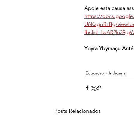
Apoie esta causa ass
https://docs.googl
U6KagoBzBg/viewfo
fbclid=IwAR2ki39j
Ybyra Ybyraaçu Ant
Educação
Indígena
Posts Relacionados