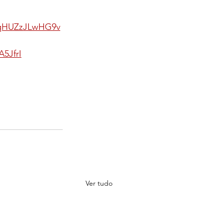
68qHUZzJLwHG9v
5JfrI
Ver tudo