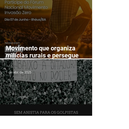
Movimento que organiza
milícias rurais e persegue
lutadores populares realizará
Fórum Nacional em Ilhéus em
1 de abr. de 2025
junho