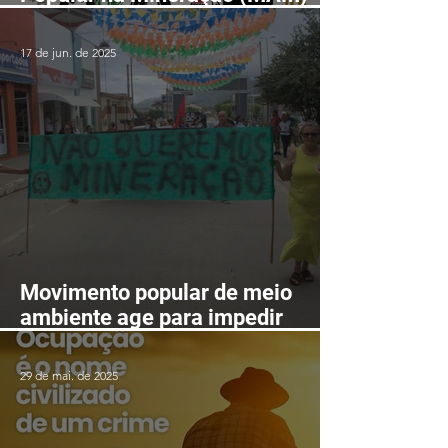
realizará II Encontro Nacional
em Fortaleza-CE entre os dias
17 de jun. de 2025
24 e 28 de agosto
Movimento popular de meio
ambiente age para impedir
mineração nas serras de
Itarantim
29 de mai. de 2025