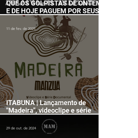
QUE OS GOLPISTAS DE ONTEM
E DE HOJE PAGUEM POR SEUS
CRIMES!
11 de fev. de 2025
ITABUNA | Lançamento de
"Madeira", videoclipe e série
documental, será seguido de
show da banda Manzuá no dia
29 de out. de 2024
15 de fevereiro no Centro de