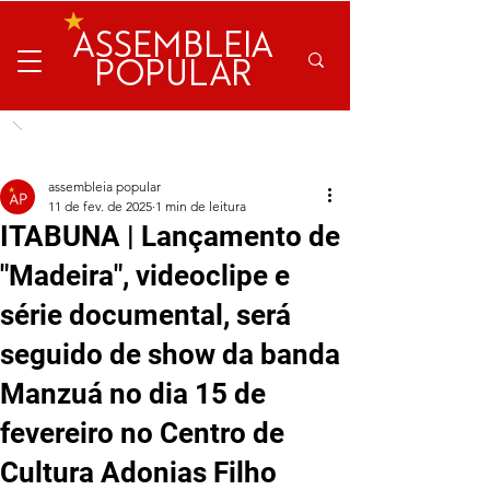
ASSEMBLEIA
POPULAR
assembleia popular
11 de fev. de 2025
1 min de leitura
ITABUNA | Lançamento de
"Madeira", videoclipe e
série documental, será
seguido de show da banda
Manzuá no dia 15 de
fevereiro no Centro de
Cultura Adonias Filho