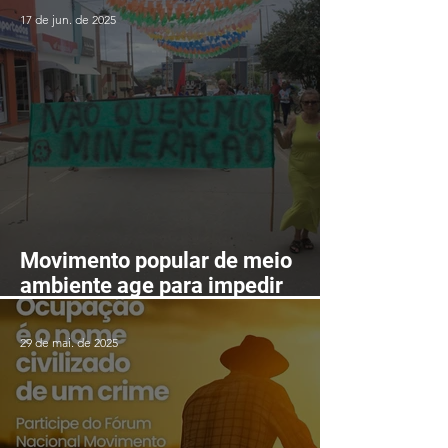
em Fortaleza-CE entre os dias
17 de jun. de 2025
24 e 28 de agosto
Movimento popular de meio
ambiente age para impedir
mineração nas serras de
Itarantim
29 de mai. de 2025