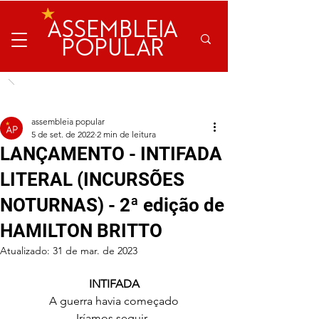
ASSEMBLEIA
POPULAR
assembleia popular
5 de set. de 2022
2 min de leitura
LANÇAMENTO - INTIFADA
LITERAL (INCURSÕES
NOTURNAS) - 2ª edição de
HAMILTON BRITTO
Atualizado:
31 de mar. de 2023
INTIFADA
A guerra havia começado
Iríamos seguir. 