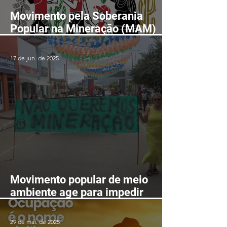
Movimento pela Soberania
Popular na Mineração (MAM)
realizará II Encontro Nacional
em Fortaleza-CE entre os dias
17 de jun. de 2025
24 e 28 de agosto
Movimento popular de meio
ambiente age para impedir
mineração nas serras de
Itarantim
29 de mai. de 2025