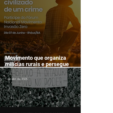
Movimento que organiza
milícias rurais e persegue
lutadores populares realizará
Fórum Nacional em Ilhéus em
1 de abr. de 2025
junho