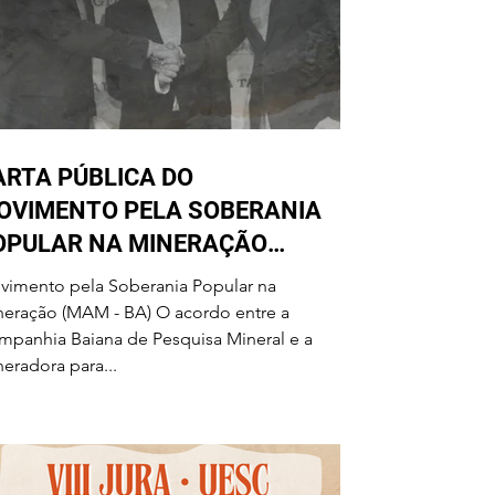
ARTA PÚBLICA DO
OVIMENTO PELA SOBERANIA
OPULAR NA MINERAÇÃO
OBRE O ACORDO CBPM E
vimento pela Soberania Popular na
RAZIL IRON
ação (MAM - BA) O acordo entre a
panhia Baiana de Pesquisa Mineral e a
eradora para...