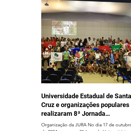
Universidade Estadual de Sant
Cruz e organizações populares
realizaram 8ª Jornada
Universitária em Defesa da
Organização da JURA No dia 17 de outubro