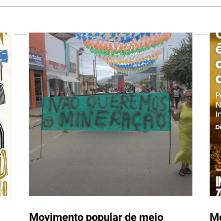
Movimento popular de meio
Movi
ambiente age para impedir
milí
mineração nas serras de
luta
Itarantim
Fóru
em j
Movimento popular de meio
Mo