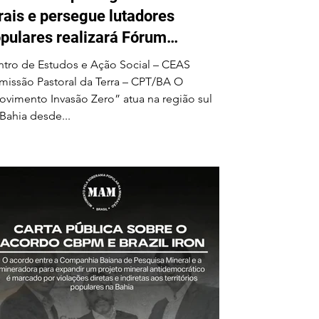
rais e persegue lutadores
pulares realizará Fórum
cional em Ilhéus em junho
tro de Estudos e Ação Social – CEAS
issão Pastoral da Terra – CPT/BA O
vimento Invasão Zero” atua na região sul
Bahia desde...