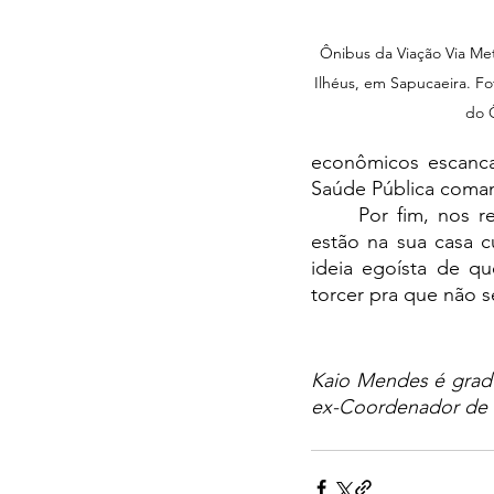
Ônibus da Viação Via Met
Ilhéus, em Sapucaeira. Fo
do 
econômicos escanca
Saúde Pública coman
	Por fim, nos resta questionar até quando o “galinheiro” vai fingir que as “raposas” 
estão na sua casa 
ideia egoísta de qu
torcer pra que não 
Kaio Mendes é gradu
ex-Coordenador de P