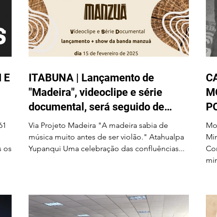
 E
ITABUNA | Lançamento de
C
"Madeira", videoclipe e série
M
documental, será seguido de
P
show da banda Manzuá no dia 15
S
61
Via Projeto Madeira "A madeira sabia de
Mo
de fevereiro no Centro de Cultura
B
música muito antes de ser violão." Atahualpa
Miner
s os
Yupanqui Uma celebração das confluências...
Com
Adonias Filho
min