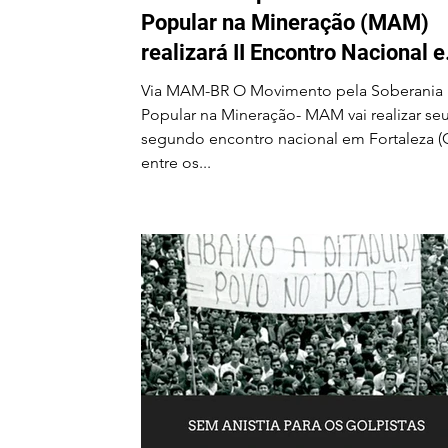
Popular na Mineração (MAM)
realizará II Encontro Nacional 
Fortaleza-CE entre os dias 24 e
Via MAM-BR O Movimento pela Soberania
28 de agosto
Popular na Mineração- MAM vai realizar se
segundo encontro nacional em Fortaleza (
entre os...