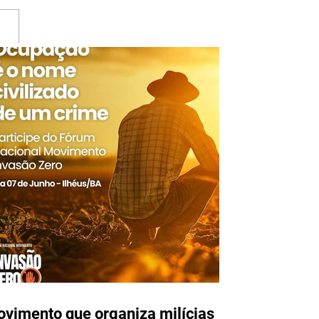
mento que organiza
cias rurais e persegue
dores populares realizará
m Nacional em Ilhéus
unho
vimento que organiza milícias