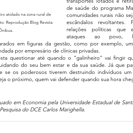
transportes lotados e reti
de saúde do programa Mai
ro atolado na zona rural de 
comunidades rurais não sej
escândalos revoltantes. 
to: Reprodução Blog Revista 
relações políticas que e
Ônibus.
ataques ao povo, há
rados em figuras da gestão, como por exemplo, uma 
dada por empresário de clínicas privadas.
cuidando do seu bem estar e da sua saúde. Já que pa
e se os poderosos tiverem destruindo indivíduos um 
seja o próximo, quem vai defender quando sua hora che
ado em Economia pela Universidade Estadual de Santa
esquisa do DCE Carlos Marighella.