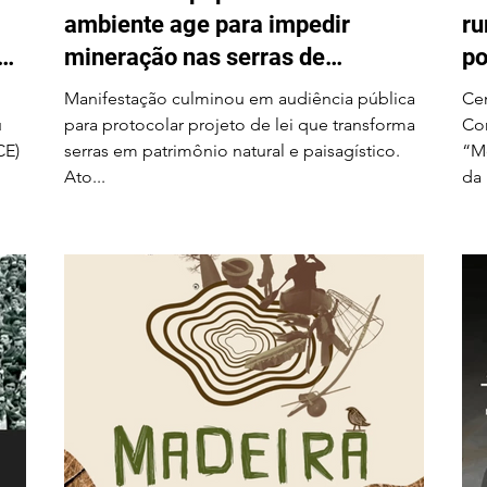
ambiente age para impedir
ru
em
mineração nas serras de
po
Itarantim
Na
Manifestação culminou em audiência pública
Cen
u
para protocolar projeto de lei que transforma
Com
CE)
serras em patrimônio natural e paisagístico.
“Mo
Ato...
da 