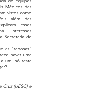
rada de equipes 
s Médicos das 
am vistos como 
Pois além das 
xplicam esses 
 interesses 
Secretaria de 
rece haver uma 
a um, só resta 
gar?
 Cruz (UESC) e 