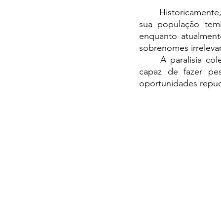
	Historicamente, a região cacaueira sempre lidou com o medo do coronelismo. Antes, 
sua população temi
enquanto atualment
sobrenomes irreleva
	A paralisia coletiva aparentemente não é pior que a falta de consciência de classe, 
capaz de fazer pes
oportunidades repud