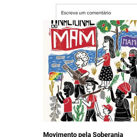
Escreva um comentário
Movimento pela Soberania
Popular na Mineração (MAM)
realizará II Encontro Nacional
em Fortaleza-CE entre os
dias 24 e 28 de agosto
Movimento pela Soberania