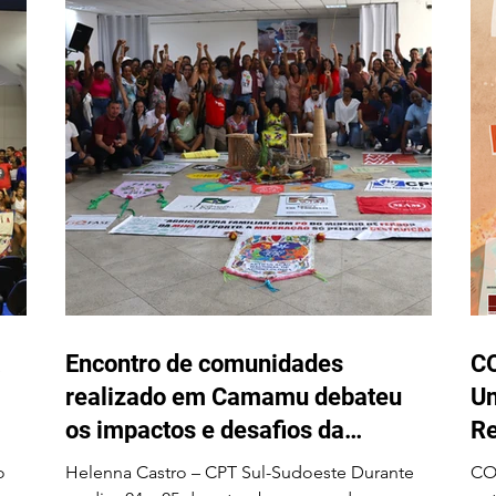
a
Encontro de comunidades
CO
realizado em Camamu debateu
Un
os impactos e desafios da
Reforma
mineração para o território do
oc
Helenna Castro – CPT Sul-Sudoeste Durante
CONVITE | Se