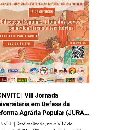
NVITE | VIII Jornada
iversitária em Defesa da
 Agrária Popular (JURA)
orrerá no dia 17 de outubro na
rá realizada, no dia 17 de