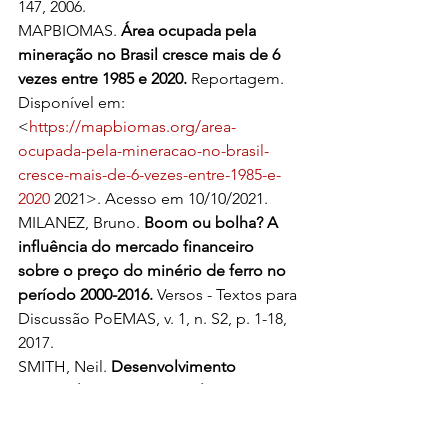
147, 2006.
MAPBIOMAS. 
Área ocupada pela 
mineração no Brasil cresce mais de 6 
vezes entre 1985 e 2020.
 Reportagem. 
Disponível em: 
<
https://mapbiomas.org/area-
ocupada-pela-mineracao-no-brasil-
cresce-mais-de-6-vezes-entre-1985-e-
2020
 2021>. Acesso em 10/10/2021.
MILANEZ, Bruno. 
Boom ou bolha? A 
influência do mercado financeiro 
sobre o preço do minério de ferro no 
período 2000-2016.
 Versos - Textos para 
Discussão PoEMAS, v. 1, n. S2, p. 1-18, 
2017.
SMITH, Neil. 
Desenvolvimento 
Desigual: natureza, capital e a 
produção do espaço.
 Trad. Eduardo 
de Almeida Navarro. Rio de Janeiro: 