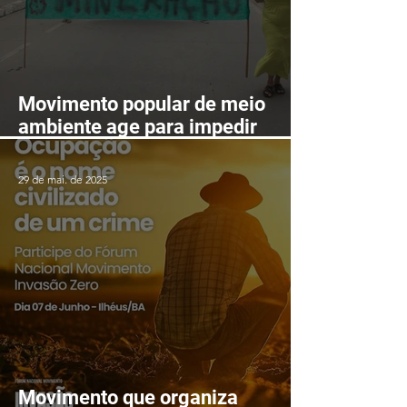
Movimento popular de meio
ambiente age para impedir
mineração nas serras de
Itarantim
29 de mai. de 2025
Movimento que organiza