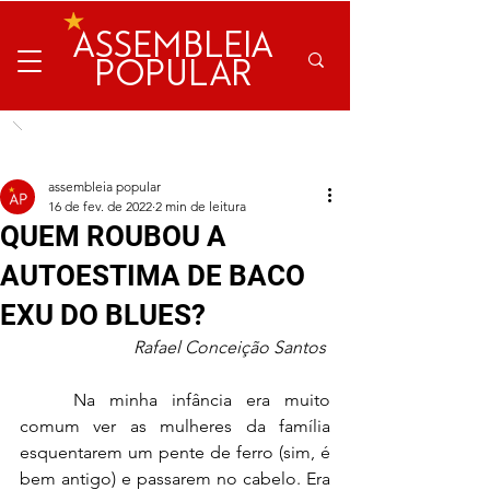
ASSEMBLEIA
POPULAR
assembleia popular
16 de fev. de 2022
2 min de leitura
QUEM ROUBOU A
AUTOESTIMA DE BACO
EXU DO BLUES?
Rafael Conceição Santos 
	Na minha infância era muito 
comum ver as mulheres da família 
esquentarem um pente de ferro (sim, é 
bem antigo) e passarem no cabelo. Era 