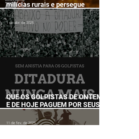
milícias rurais e persegue
lutadores populares realizará
Fórum Nacional em Ilhéus em
1 de abr. de 2025
junho
QUE OS GOLPISTAS DE ONTEM
E DE HOJE PAGUEM POR SEUS
CRIMES!
11 de fev. de 2025