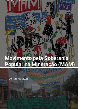
Movimento pela Soberania
Popular na Mineração (MAM)
realizará II Encontro Nacional
em Fortaleza-CE entre os dias
17 de jun. de 2025
24 e 28 de agosto