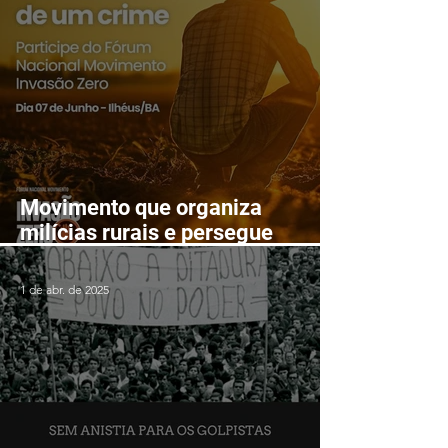
Movimento que organiza
milícias rurais e persegue
lutadores populares realizará
Fórum Nacional em Ilhéus em
1 de abr. de 2025
junho