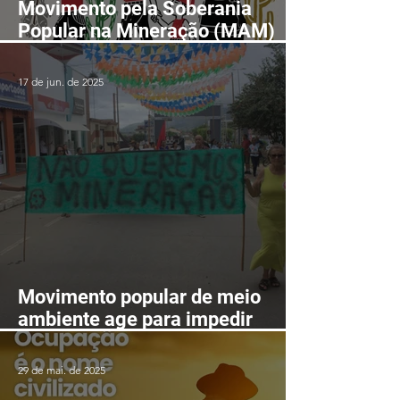
Movimento pela Soberania
Popular na Mineração (MAM)
realizará II Encontro Nacional
em Fortaleza-CE entre os dias
17 de jun. de 2025
24 e 28 de agosto
Movimento popular de meio
ambiente age para impedir
mineração nas serras de
Itarantim
29 de mai. de 2025