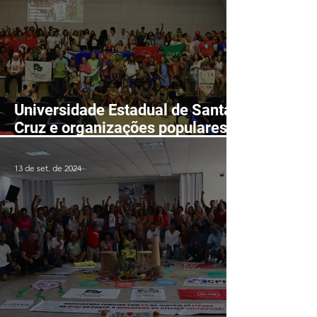
Universidade Estadual de Santa
Cruz e organizações populares
realizaram 8ª Jornada
Universitária em Defesa da
13 de set. de 2024
Reforma Agrária Popular