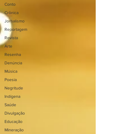
Conto
Crônica
Jornalismo
Reportagem
Revista
Arte
Resenha
Denúncia
Música
Poesia
Negritude
Indígena
Saúde
Divulgação
Educação
Mineração