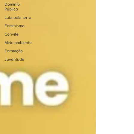
Domínio
Público
Luta pela terra
Feminismo
Convite
Meio ambiente
Formação
Juventude